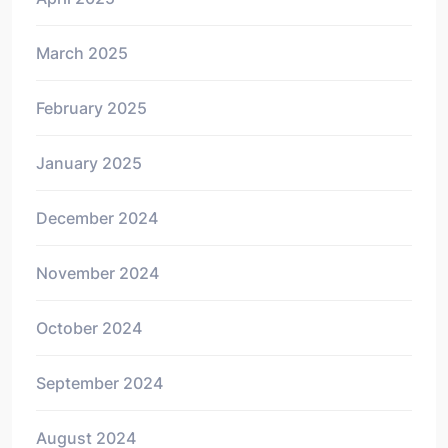
March 2025
February 2025
January 2025
December 2024
November 2024
October 2024
September 2024
August 2024