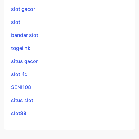
slot gacor
slot
bandar slot
togel hk
situs gacor
slot 4d
SENI108
situs slot
slot88