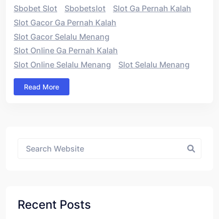
Sbobet Slot
Sbobetslot
Slot Ga Pernah Kalah
Slot Gacor Ga Pernah Kalah
Slot Gacor Selalu Menang
Slot Online Ga Pernah Kalah
Slot Online Selalu Menang
Slot Selalu Menang
Read More
Asides
Recent Posts