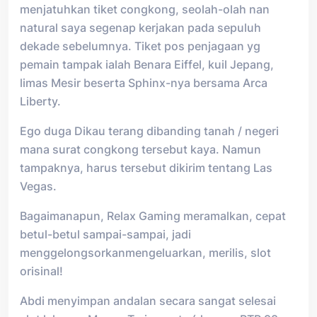
menjatuhkan tiket congkong, seolah-olah nan
natural saya segenap kerjakan pada sepuluh
dekade sebelumnya. Tiket pos penjagaan yg
pemain tampak ialah Benara Eiffel, kuil Jepang,
limas Mesir beserta Sphinx-nya bersama Arca
Liberty.
Ego duga Dikau terang dibanding tanah / negeri
mana surat congkong tersebut kaya. Namun
tampaknya, harus tersebut dikirim tentang Las
Vegas.
Bagaimanapun, Relax Gaming meramalkan, cepat
betul-betul sampai-sampai, jadi
menggelongsorkanmengeluarkan, merilis, slot
orisinal!
Abdi menyimpan andalan secara sangat selesai