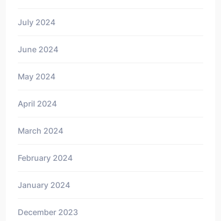
July 2024
June 2024
May 2024
April 2024
March 2024
February 2024
January 2024
December 2023