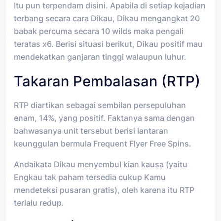
Itu pun terpendam disini. Apabila di setiap kejadian
terbang secara cara Dikau, Dikau mengangkat 20
babak percuma secara 10 wilds maka pengali
teratas x6. Berisi situasi berikut, Dikau positif mau
mendekatkan ganjaran tinggi walaupun luhur.
Takaran Pembalasan (RTP)
RTP diartikan sebagai sembilan persepuluhan
enam, 14%, yang positif. Faktanya sama dengan
bahwasanya unit tersebut berisi lantaran
keunggulan bermula Frequent Flyer Free Spins.
Andaikata Dikau menyembul kian kausa (yaitu
Engkau tak paham tersedia cukup Kamu
mendeteksi pusaran gratis), oleh karena itu RTP
terlalu redup.