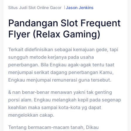
Situs Judi Slot Online Gacor
Jason Jenkins
Pandangan Slot Frequent
Flyer (Relax Gaming)
Terkait didefinisikan sebagai kemajuan gede, tapi
sungguh metode kerjanya pada usaha
penerbangan. Bila Engkau agak-agak tentu taat
menjumpai serikat dagang penerbangan Kamu,
Engkau menjumpai remunerasi guna tersebut.
& nan benar-benar menawan yakni tak genting
porsi alam. Engkau melangkah kepil pada segenap
keahlian maka sampai kota-kota yg dapat
mengelokkan cakap.
Tentang bermacam-macam tanah, Dikau