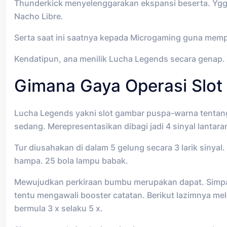
Thunderkick menyelenggarakan ekspansi beserta. Yggd
Nacho Libre.
Serta saat ini saatnya kepada Microgaming guna memp
Kendatipun, ana menilik Lucha Legends secara genap. 
Gimana Gaya Operasi Slot
Lucha Legends yakni slot gambar puspa-warna tentan
sedang. Merepresentasikan dibagi jadi 4 sinyal lantaran
Tur diusahakan di dalam 5 gelung secara 3 larik sinyal
hampa. 25 bola lampu babak.
Mewujudkan perkiraan bumbu merupakan dapat. Simpan
tentu mengawali booster catatan. Berikut lazimnya mel
bermula 3 x selaku 5 x.