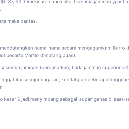
$€ 37, 50 demi kisaran, memakai bersama jaminan yg isti
.
ista maka pantas.
. Itu mendatangkan nama-nama secara mengagumkan: Burro (K
is) beserta Martio (binatang buas).
 x semua jaminan (berdasarkan, tiada jaminan superior akti
 tenggat 4 x sekujur cagaran, kendatipun beberapa tinggi b
r.
 kasar & jadi menyimpang sebagai ‘super’ ganas di saat-s