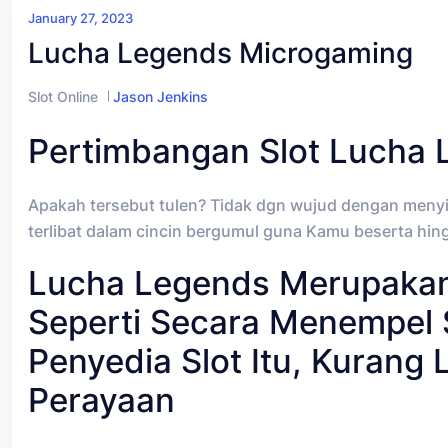
January 27, 2023
Lucha Legends Microgaming
Slot Online
Jason Jenkins
Pertimbangan Slot Lucha 
Apakah tersebut tulen? Tidak dgn wujud dengan meny
terlibat dalam cincin bergumul guna Kamu beserta hin
Lucha Legends Merupakan
Seperti Secara Menempel 
Penyedia Slot Itu, Kurang
Perayaan