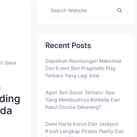
Asides
Recent Posts
Dapatkan Keuntungan Maksimal
r! Saya
Dari Event Slot Pragmatic Play
Terbaru Yang Lagi Viral
a
Agen Slot Gacor Terbaru: Apa
ding
Yang Membuatnya Berbeda Dan
Patut Dicoba Sekarang?
ada
Demi Harta Karun Dan Jackpot:
Kisah Lengkap Pirates Plenty Dan