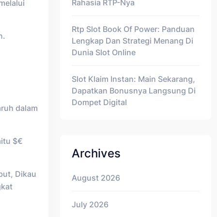
Rahasia RTP-Nya
melalui
Rtp Slot Book Of Power: Panduan
n.
Lengkap Dan Strategi Menang Di
Dunia Slot Online
Slot Klaim Instan: Main Sekarang,
Dapatkan Bonusnya Langsung Di
Dompet Digital
aruh dalam
aitu $€
Archives
ut, Dikau
August 2026
gkat
July 2026