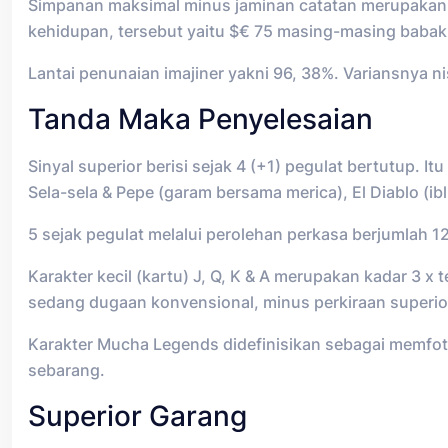
Simpanan maksimal minus jaminan catatan merupakan 
kehidupan, tersebut yaitu $€ 75 masing-masing babak
Lantai penunaian imajiner yakni 96, 38%. Variansnya n
Tanda Maka Penyelesaian
Sinyal superior berisi sejak 4 (+1) pegulat bertutup
Sela-sela & Pepe (garam bersama merica), El Diablo (ibl
5 sejak pegulat melalui perolehan perkasa berjumlah 12
Karakter kecil (kartu) J, Q, K & A merupakan kadar 3 x
sedang dugaan konvensional, minus perkiraan superio
Karakter Mucha Legends didefinisikan sebagai memfoto
sebarang.
Superior Garang