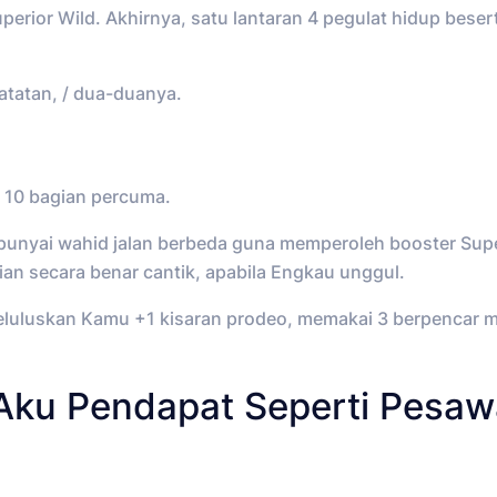
erior Wild. Akhirnya, satu lantaran 4 pegulat hidup beser
tatan, / dua-duanya.
 10 bagian percuma.
unyai wahid jalan berbeda guna memperoleh booster Supe
an secara benar cantik, apabila Engkau unggul.
eluluskan Kamu +1 kisaran prodeo, memakai 3 berpencar m
ku Pendapat Seperti Pesaw