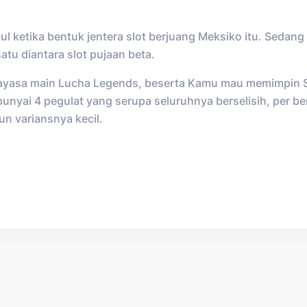
ketika bentuk jentera slot berjuang Meksiko itu. Sedang
u diantara slot pujaan beta.
ekayasa main Lucha Legends, beserta Kamu mau memimpin 
unyai 4 pegulat yang serupa seluruhnya berselisih, per b
un variansnya kecil.