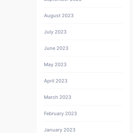
August 2023
July 2023
June 2023
May 2023
April 2023
March 2023
February 2023
January 2023