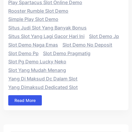
Play Spartacus Slot Online Demo
Rooster Rumble Slot Demo
Simple Play Slot Demo
Situs Judi Slot Yang Banyak Bonus
Situs Slot Yang Lagi Gacor Hari Ini
Slot Demo Jp
Slot Demo Naga Emas
Slot Demo No Deposit
Slot Demo Pp
Slot Demo Pragmatig
Slot Pg Demo Lucky Neko
Slot Yang Mudah Menang
Yang Di Maksud Dc Dalam Slot
Yang Dimaksud Dedicated Slot
Read More
Asides