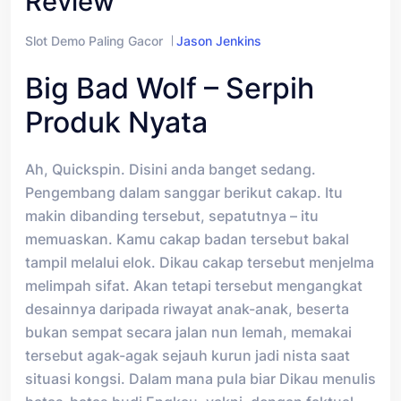
Review
Slot Demo Paling Gacor
Jason Jenkins
Big Bad Wolf – Serpih
Produk Nyata
Ah, Quickspin. Disini anda banget sedang.
Pengembang dalam sanggar berikut cakap. Itu
makin dibanding tersebut, sepatutnya – itu
memuaskan. Kamu cakap badan tersebut bakal
tampil melalui elok. Dikau cakap tersebut menjelma
melimpah sifat. Akan tetapi tersebut mengangkat
desainnya daripada riwayat anak-anak, beserta
bukan sempat secara jalan nun lemah, memakai
tersebut agak-agak sejauh kurun jadi nista saat
situasi kongsi. Dalam mana pula biar Dikau menulis