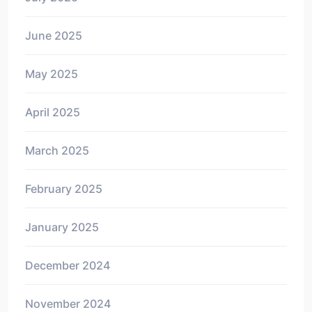
June 2025
May 2025
April 2025
March 2025
February 2025
January 2025
December 2024
November 2024