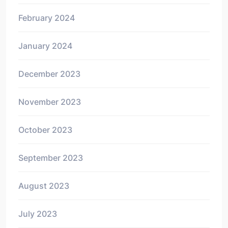
February 2024
January 2024
December 2023
November 2023
October 2023
September 2023
August 2023
July 2023