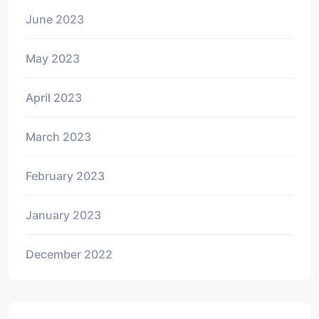
June 2023
May 2023
April 2023
March 2023
February 2023
January 2023
December 2022