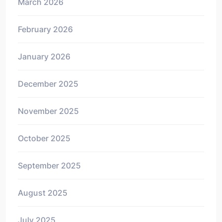
March 2026
February 2026
January 2026
December 2025
November 2025
October 2025
September 2025
August 2025
July 2025