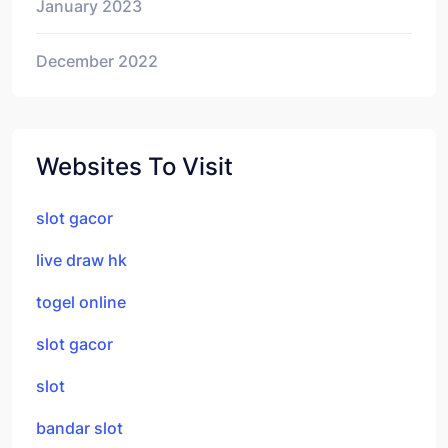
January 2023
December 2022
Websites To Visit
slot gacor
live draw hk
togel online
slot gacor
slot
bandar slot