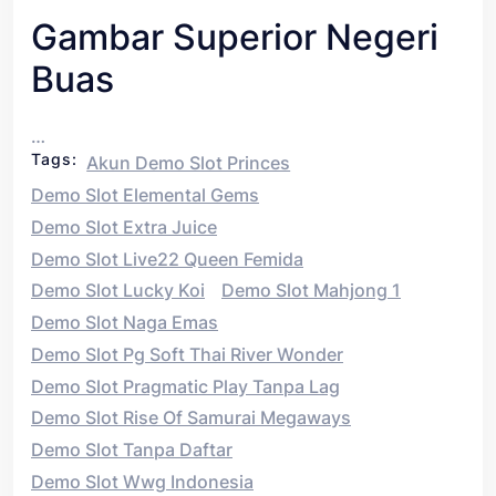
Gambar Superior Negeri
Buas
…
Tags:
Akun Demo Slot Princes
Demo Slot Elemental Gems
Demo Slot Extra Juice
Demo Slot Live22 Queen Femida
Demo Slot Lucky Koi
Demo Slot Mahjong 1
Demo Slot Naga Emas
Demo Slot Pg Soft Thai River Wonder
Demo Slot Pragmatic Play Tanpa Lag
Demo Slot Rise Of Samurai Megaways
Demo Slot Tanpa Daftar
Demo Slot Wwg Indonesia