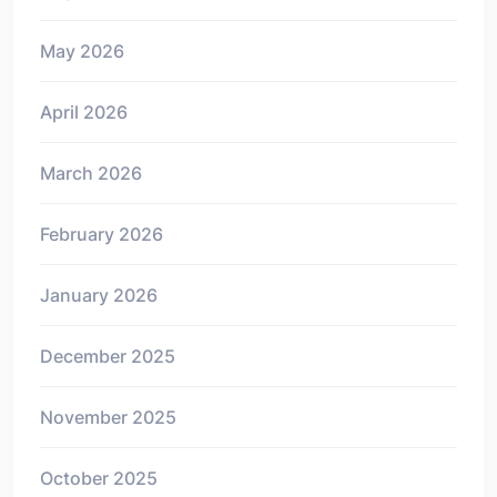
May 2026
April 2026
March 2026
February 2026
January 2026
December 2025
November 2025
October 2025