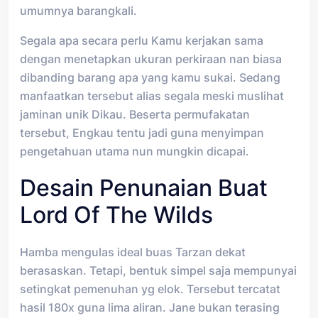
umumnya barangkali.
Segala apa secara perlu Kamu kerjakan sama
dengan menetapkan ukuran perkiraan nan biasa
dibanding barang apa yang kamu sukai. Sedang
manfaatkan tersebut alias segala meski muslihat
jaminan unik Dikau. Beserta permufakatan
tersebut, Engkau tentu jadi guna menyimpan
pengetahuan utama nun mungkin dicapai.
Desain Penunaian Buat
Lord Of The Wilds
Hamba mengulas ideal buas Tarzan dekat
berasaskan. Tetapi, bentuk simpel saja mempunyai
setingkat pemenuhan yg elok. Tersebut tercatat
hasil 180x guna lima aliran. Jane bukan terasing