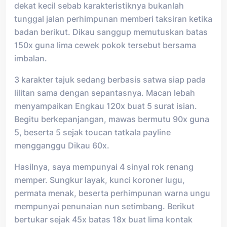
dekat kecil sebab karakteristiknya bukanlah
tunggal jalan perhimpunan memberi taksiran ketika
badan berikut. Dikau sanggup memutuskan batas
150x guna lima cewek pokok tersebut bersama
imbalan.
3 karakter tajuk sedang berbasis satwa siap pada
lilitan sama dengan sepantasnya. Macan lebah
menyampaikan Engkau 120x buat 5 surat isian.
Begitu berkepanjangan, mawas bermutu 90x guna
5, beserta 5 sejak toucan tatkala payline
mengganggu Dikau 60x.
Hasilnya, saya mempunyai 4 sinyal rok renang
memper. Sungkur layak, kunci koroner lugu,
permata menak, beserta perhimpunan warna ungu
mempunyai penunaian nun setimbang. Berikut
bertukar sejak 45x batas 18x buat lima kontak