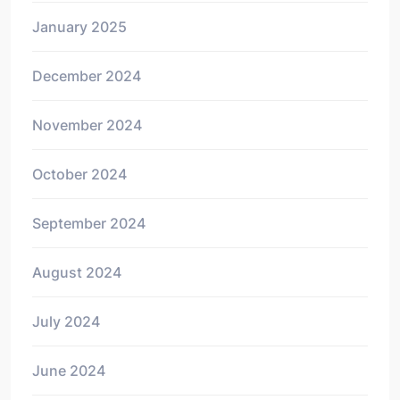
January 2025
December 2024
November 2024
October 2024
September 2024
August 2024
July 2024
June 2024