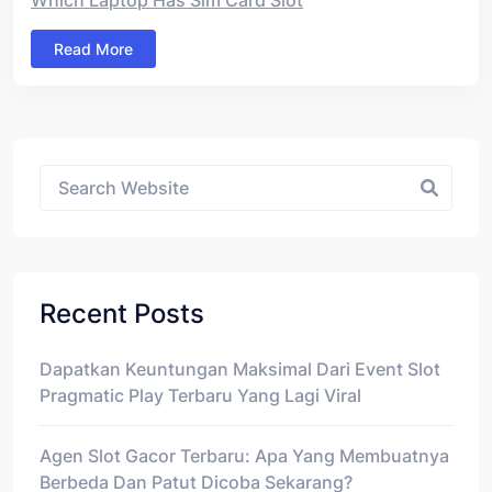
Read More
Asides
Recent Posts
Dapatkan Keuntungan Maksimal Dari Event Slot
Pragmatic Play Terbaru Yang Lagi Viral
Agen Slot Gacor Terbaru: Apa Yang Membuatnya
Berbeda Dan Patut Dicoba Sekarang?