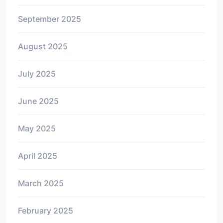
September 2025
August 2025
July 2025
June 2025
May 2025
April 2025
March 2025
February 2025