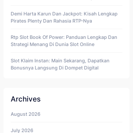
Demi Harta Karun Dan Jackpot: Kisah Lengkap
Pirates Plenty Dan Rahasia RTP-Nya
Rtp Slot Book Of Power: Panduan Lengkap Dan
Strategi Menang Di Dunia Slot Online
Slot Klaim Instan: Main Sekarang, Dapatkan
Bonusnya Langsung Di Dompet Digital
Archives
August 2026
July 2026