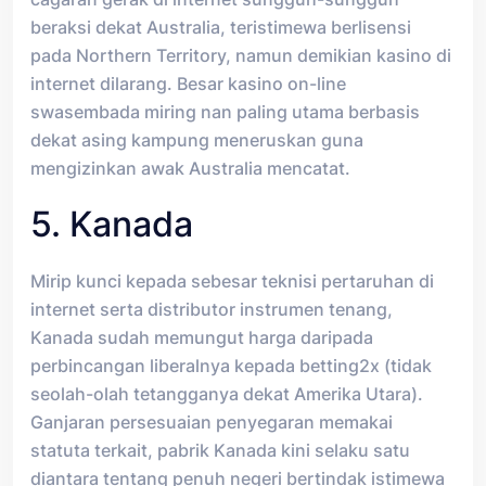
beraksi dekat Australia, teristimewa berlisensi
pada Northern Territory, namun demikian kasino di
internet dilarang. Besar kasino on-line
swasembada miring nan paling utama berbasis
dekat asing kampung meneruskan guna
mengizinkan awak Australia mencatat.
5. Kanada
Mirip kunci kepada sebesar teknisi pertaruhan di
internet serta distributor instrumen tenang,
Kanada sudah memungut harga daripada
perbincangan liberalnya kepada betting2x (tidak
seolah-olah tetangganya dekat Amerika Utara).
Ganjaran persesuaian penyegaran memakai
statuta terkait, pabrik Kanada kini selaku satu
diantara tentang penuh negeri bertindak istimewa