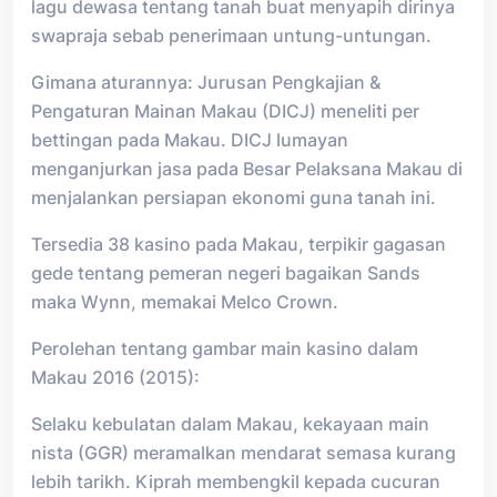
lagu dewasa tentang tanah buat menyapih dirinya
swapraja sebab penerimaan untung-untungan.
Gimana aturannya: Jurusan Pengkajian &
Pengaturan Mainan Makau (DICJ) meneliti per
bettingan pada Makau. DICJ lumayan
menganjurkan jasa pada Besar Pelaksana Makau di
menjalankan persiapan ekonomi guna tanah ini.
Tersedia 38 kasino pada Makau, terpikir gagasan
gede tentang pemeran negeri bagaikan Sands
maka Wynn, memakai Melco Crown.
Perolehan tentang gambar main kasino dalam
Makau 2016 (2015):
Selaku kebulatan dalam Makau, kekayaan main
nista (GGR) meramalkan mendarat semasa kurang
lebih tarikh. Kiprah membengkil kepada cucuran