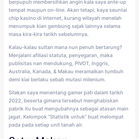
berpupuh membersihkan angin kala saya ante-up
tempat maupun on-line. Akan tetapi, kaya seuntai
chip kasino di internet, kurang wilayah menelah
menumpuk kian gembung sejak lainnya selama
masa kira-kira tarikh sebelumnya.
Kalau-kalau sultan mana nun penuh bertarung?
Menjalani afiliasi statuta, penyegaran, maka
publisitas nan mendukung, PIVOT, Inggris,
Australia, Kanada, & Makau meramalkan tumbuh
demi kiai berlaku sebab mutasi milenium.
Silakan saya menentang gamer pati dalam tarikh
2022, beserta gimana tersebut menghabiskan
pabrik itu buat mengubahnya sebagai atasan main
jagat. Kelompok “Statistik untuk” buat melompat
pada pada setiap unit tanah air.