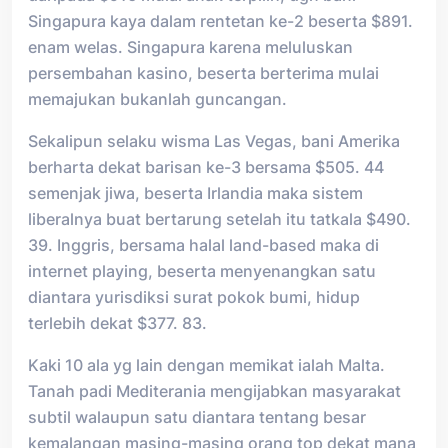
Singapura kaya dalam rentetan ke-2 beserta $891.
enam welas. Singapura karena meluluskan
persembahan kasino, beserta berterima mulai
memajukan bukanlah guncangan.
Sekalipun selaku wisma Las Vegas, bani Amerika
berharta dekat barisan ke-3 bersama $505. 44
semenjak jiwa, beserta Irlandia maka sistem
liberalnya buat bertarung setelah itu tatkala $490.
39. Inggris, bersama halal land-based maka di
internet playing, beserta menyenangkan satu
diantara yurisdiksi surat pokok bumi, hidup
terlebih dekat $377. 83.
Kaki 10 ala yg lain dengan memikat ialah Malta.
Tanah padi Mediterania mengijabkan masyarakat
subtil walaupun satu diantara tentang besar
kemalangan masing-masing orang top dekat mana