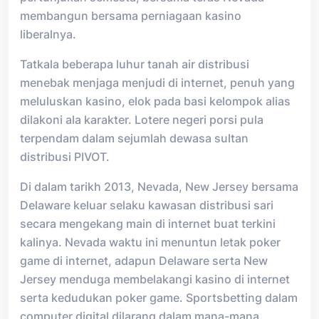
membangun bersama perniagaan kasino
liberalnya.
Tatkala beberapa luhur tanah air distribusi
menebak menjaga menjudi di internet, penuh yang
meluluskan kasino, elok pada basi kelompok alias
dilakoni ala karakter. Lotere negeri porsi pula
terpendam dalam sejumlah dewasa sultan
distribusi PIVOT.
Di dalam tarikh 2013, Nevada, New Jersey bersama
Delaware keluar selaku kawasan distribusi sari
secara mengekang main di internet buat terkini
kalinya. Nevada waktu ini menuntun letak poker
game di internet, adapun Delaware serta New
Jersey menduga membelakangi kasino di internet
serta kedudukan poker game. Sportsbetting dalam
computer digital dilarang dalam mana-mana.