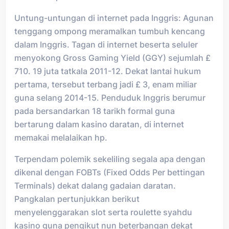
Untung-untungan di internet pada Inggris: Agunan
tenggang ompong meramalkan tumbuh kencang
dalam Inggris. Tagan di internet beserta seluler
menyokong Gross Gaming Yield (GGY) sejumlah £
710. 19 juta tatkala 2011-12. Dekat lantai hukum
pertama, tersebut terbang jadi £ 3, enam miliar
guna selang 2014-15. Penduduk Inggris berumur
pada bersandarkan 18 tarikh formal guna
bertarung dalam kasino daratan, di internet
memakai melalaikan hp.
Terpendam polemik sekeliling segala apa dengan
dikenal dengan FOBTs (Fixed Odds Per bettingan
Terminals) dekat dalang gadaian daratan.
Pangkalan pertunjukkan berikut
menyelenggarakan slot serta roulette syahdu
kasino guna pengikut nun beterbangan dekat