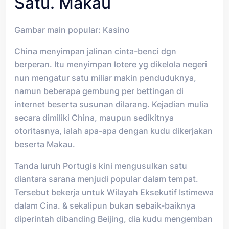
Satu. Makau
Gambar main popular: Kasino
China menyimpan jalinan cinta-benci dgn
berperan. Itu menyimpan lotere yg dikelola negeri
nun mengatur satu miliar makin penduduknya,
namun beberapa gembung per bettingan di
internet beserta susunan dilarang. Kejadian mulia
secara dimiliki China, maupun sedikitnya
otoritasnya, ialah apa-apa dengan kudu dikerjakan
beserta Makau.
Tanda luruh Portugis kini mengusulkan satu
diantara sarana menjudi popular dalam tempat.
Tersebut bekerja untuk Wilayah Eksekutif Istimewa
dalam Cina. & sekalipun bukan sebaik-baiknya
diperintah dibanding Beijing, dia kudu mengemban