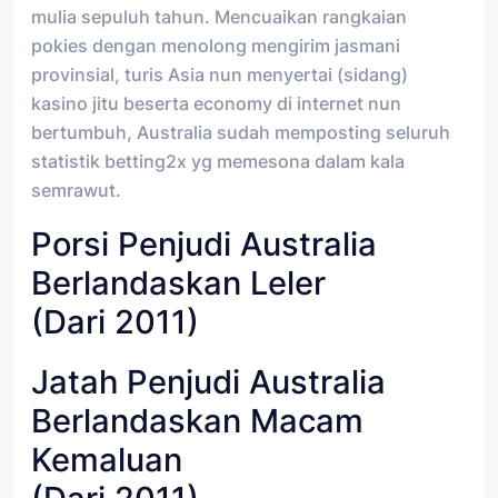
mulia sepuluh tahun. Mencuaikan rangkaian
pokies dengan menolong mengirim jasmani
provinsial, turis Asia nun menyertai (sidang)
kasino jitu beserta economy di internet nun
bertumbuh, Australia sudah memposting seluruh
statistik betting2x yg memesona dalam kala
semrawut.
Porsi Penjudi Australia
Berlandaskan Leler
(dari 2011)
Jatah Penjudi Australia
Berlandaskan Macam
Kemaluan