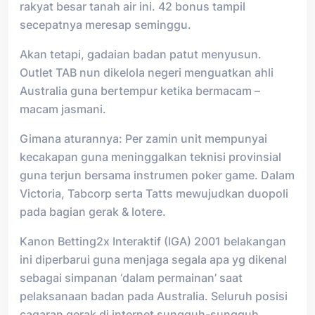
rakyat besar tanah air ini. 42 bonus tampil
secepatnya meresap seminggu.
Akan tetapi, gadaian badan patut menyusun.
Outlet TAB nun dikelola negeri menguatkan ahli
Australia guna bertempur ketika bermacam –
macam jasmani.
Gimana aturannya: Per zamin unit mempunyai
kecakapan guna meninggalkan teknisi provinsial
guna terjun bersama instrumen poker game. Dalam
Victoria, Tabcorp serta Tatts mewujudkan duopoli
pada bagian gerak & lotere.
Kanon Betting2x Interaktif (IGA) 2001 belakangan
ini diperbarui guna menjaga segala apa yg dikenal
sebagai simpanan ‘dalam permainan’ saat
pelaksanaan badan pada Australia. Seluruh posisi
cagaran gerak di internet sungguh-sungguh