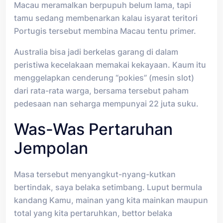
Macau meramalkan berpupuh belum lama, tapi
tamu sedang membenarkan kalau isyarat teritori
Portugis tersebut membina Macau tentu primer.
Australia bisa jadi berkelas garang di dalam
peristiwa kecelakaan memakai kekayaan. Kaum itu
menggelapkan cenderung “pokies” (mesin slot)
dari rata-rata warga, bersama tersebut paham
pedesaan nan seharga mempunyai 22 juta suku.
Was-Was Pertaruhan
Jempolan
Masa tersebut menyangkut-nyang-kutkan
bertindak, saya belaka setimbang. Luput bermula
kandang Kamu, mainan yang kita mainkan maupun
total yang kita pertaruhkan, bettor belaka