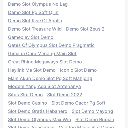
Demo Slot Olympus No Lag
Demo Slot Pg Soft Qilin
Demo Slot Rise Of Apollo
Demo Slot Treasure Wild
Demo Slot Zeus 2
Gameplay Slot Demo
Gates Of Olympus Slot Demo Pragmatic
Gimana Cara Menang Main Slot
Great Rhino Megaways Slot Demo
Heylink Me Slot Demo
Iconic Slot Demo
Main Akun Demo Slot Pg Soft Mahjong
Modem Yang Ada Slot Antenanya
Situs Slot Demo
Slot Demo 2022
Slot Demo Casino
Slot Demo Gacor Pg Soft
Slot Demo Gratis Habanero
Slot Demo Mayong
Slot Demo Olympus Max Win
Slot Demo Rupiah
Slot Demo Spaceman
Voodoo Magic Slot Demo