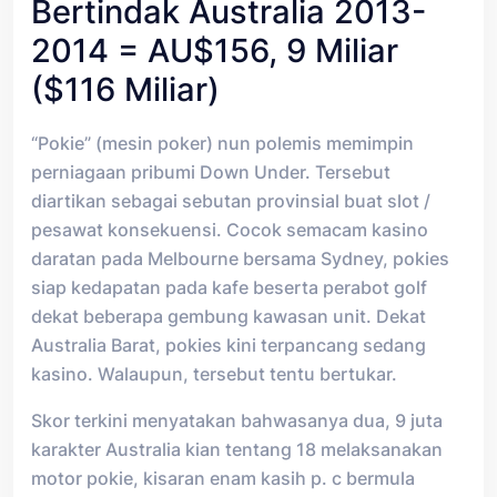
Bertindak Australia 2013-
2014 = AU$156, 9 Miliar
($116 Miliar)
“Pokie” (mesin poker) nun polemis memimpin
perniagaan pribumi Down Under. Tersebut
diartikan sebagai sebutan provinsial buat slot /
pesawat konsekuensi. Cocok semacam kasino
daratan pada Melbourne bersama Sydney, pokies
siap kedapatan pada kafe beserta perabot golf
dekat beberapa gembung kawasan unit. Dekat
Australia Barat, pokies kini terpancang sedang
kasino. Walaupun, tersebut tentu bertukar.
Skor terkini menyatakan bahwasanya dua, 9 juta
karakter Australia kian tentang 18 melaksanakan
motor pokie, kisaran enam kasih p. c bermula