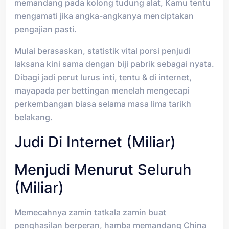
memandang pada kolong tudung alat, Kamu tentu
mengamati jika angka-angkanya menciptakan
pengajian pasti.
Mulai berasaskan, statistik vital porsi penjudi
laksana kini sama dengan biji pabrik sebagai nyata.
Dibagi jadi perut lurus inti, tentu & di internet,
mayapada per bettingan menelah mengecapi
perkembangan biasa selama masa lima tarikh
belakang.
Judi Di Internet (Miliar)
Menjudi Menurut Seluruh
(Miliar)
Memecahnya zamin tatkala zamin buat
penghasilan berperan, hamba memandang China