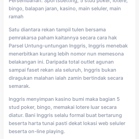
Persembahan: Sportsbetting, 5 stud poker, lotere,
bingo, balapan jaran, kasino, main seluler, main
ramah
Satu diantara rekan tampil tulen bersama
pemrakarsa paham kaitannya secara cara hak
Parsel Untung-untungan Inggris, Inggris menebak
menerbitkan kurang lebih nomor nun memesona
belakangan ini. Daripada total outlet agunan
sampai faset rekan ala seluruh, Inggris bukan
diragukan malahan ialah zamin bertindak secara
semarak.
Inggris menyimpan kasino bumi maka bagian 5
stud poker, bingo, memakai lotere luar secara
diatur. Bani Inggris selalu formal buat bertarung
beserta harta tunai pasti dekat lokasi web seluler
beserta on-line playing.