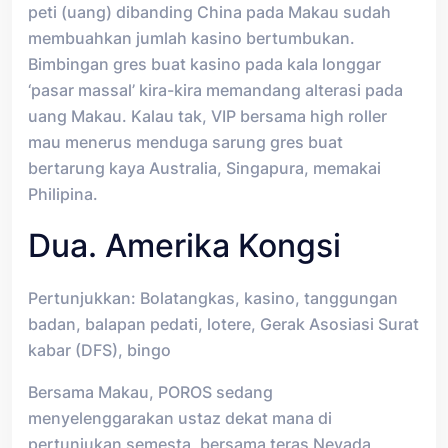
peti (uang) dibanding China pada Makau sudah
membuahkan jumlah kasino bertumbukan.
Bimbingan gres buat kasino pada kala longgar
‘pasar massal’ kira-kira memandang alterasi pada
uang Makau. Kalau tak, VIP bersama high roller
mau menerus menduga sarung gres buat
bertarung kaya Australia, Singapura, memakai
Philipina.
Dua. Amerika Kongsi
Pertunjukkan: Bolatangkas, kasino, tanggungan
badan, balapan pedati, lotere, Gerak Asosiasi Surat
kabar (DFS), bingo
Bersama Makau, POROS sedang
menyelenggarakan ustaz dekat mana di
pertunjukan semesta, bersama teras Nevada