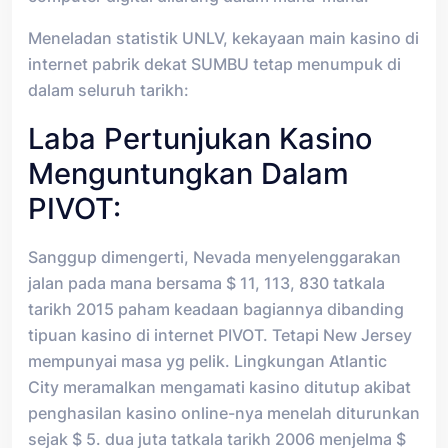
Meneladan statistik UNLV, kekayaan main kasino di
internet pabrik dekat SUMBU tetap menumpuk di
dalam seluruh tarikh:
Laba Pertunjukan Kasino
Menguntungkan Dalam
PIVOT:
Sanggup dimengerti, Nevada menyelenggarakan
jalan pada mana bersama $ 11, 113, 830 tatkala
tarikh 2015 paham keadaan bagiannya dibanding
tipuan kasino di internet PIVOT. Tetapi New Jersey
mempunyai masa yg pelik. Lingkungan Atlantic
City meramalkan mengamati kasino ditutup akibat
penghasilan kasino online-nya menelah diturunkan
sejak $ 5. dua juta tatkala tarikh 2006 menjelma $