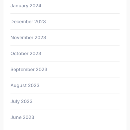
January 2024
December 2023
November 2023
October 2023
September 2023
August 2023
July 2023
June 2023