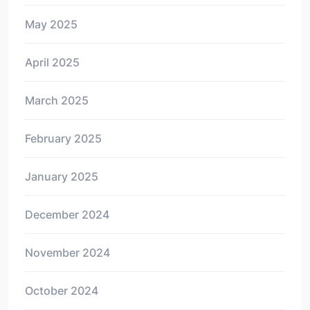
May 2025
April 2025
March 2025
February 2025
January 2025
December 2024
November 2024
October 2024