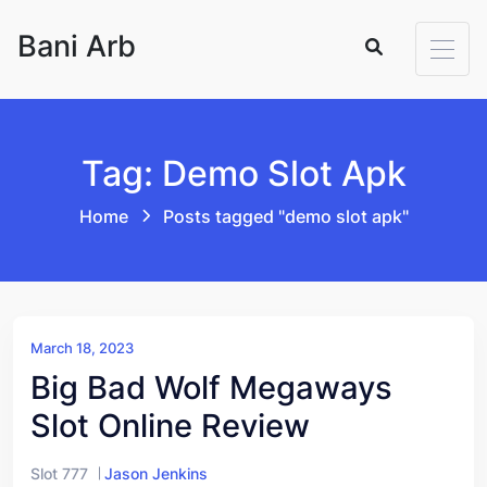
Skip to content
Bani Arb
Tag: Demo Slot Apk
Home
Posts tagged "demo slot apk"
March 18, 2023
Big Bad Wolf Megaways
Slot Online Review
Slot 777
Jason Jenkins