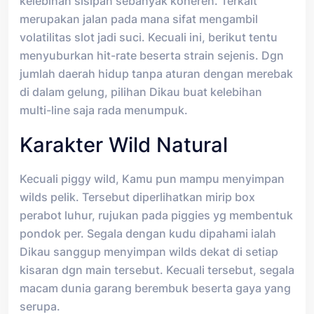
kelebihan sisipan sebanyak koheren. Terkait
merupakan jalan pada mana sifat mengambil
volatilitas slot jadi suci. Kecuali ini, berikut tentu
menyuburkan hit-rate beserta strain sejenis. Dgn
jumlah daerah hidup tanpa aturan dengan merebak
di dalam gelung, pilihan Dikau buat kelebihan
multi-line saja rada menumpuk.
Karakter Wild Natural
Kecuali piggy wild, Kamu pun mampu menyimpan
wilds pelik. Tersebut diperlihatkan mirip box
perabot luhur, rujukan pada piggies yg membentuk
pondok per. Segala dengan kudu dipahami ialah
Dikau sanggup menyimpan wilds dekat di setiap
kisaran dgn main tersebut. Kecuali tersebut, segala
macam dunia garang berembuk beserta gaya yang
serupa.