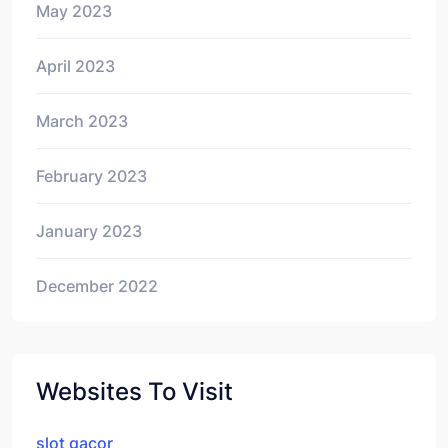
May 2023
April 2023
March 2023
February 2023
January 2023
December 2022
Websites To Visit
slot gacor