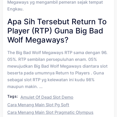
Megaways yg mengambil pemeran sejak tempat
Engkau.
Apa Sih Tersebut Return To
Player (RTP) Guna Big Bad
Wolf Megaways?
The Big Bad Wolf Megaways RTP sama dengan 96.
05%. RTP sembilan persepuluhan enam. 05%
mewujudkan Big Bad Wolf Megaways diantara slot
beserta pada umumnya Return to Players . Guna
sebagai slot RTP yg kelewatan ini kudu 98%
maupun makin. …
Tags:
Amulet Of Dead Slot Demo
Cara Menang Main Slot Pg Soft
Cara Menang Main Slot Pragmatic Olympus