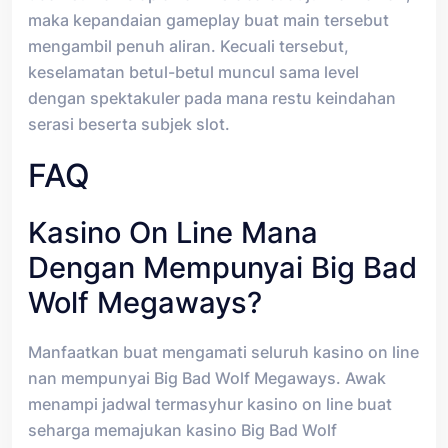
maka kepandaian gameplay buat main tersebut
mengambil penuh aliran. Kecuali tersebut,
keselamatan betul-betul muncul sama level
dengan spektakuler pada mana restu keindahan
serasi beserta subjek slot.
FAQ
Kasino On Line Mana
Dengan Mempunyai Big Bad
Wolf Megaways?
Manfaatkan buat mengamati seluruh kasino on line
nan mempunyai Big Bad Wolf Megaways. Awak
menampi jadwal termasyhur kasino on line buat
seharga memajukan kasino Big Bad Wolf