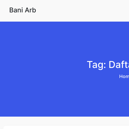
Skip to content
Bani Arb
Tag: Daft
Hom