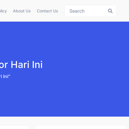
licy
About Us
Contact Us
r Hari Ini
 Ini"