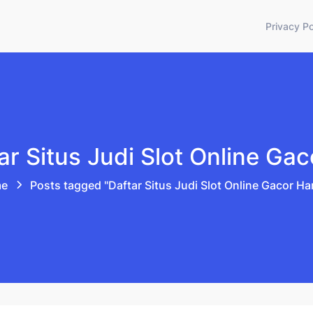
Privacy Po
ar Situs Judi Slot Online Gaco
e
Posts tagged "Daftar Situs Judi Slot Online Gacor Hari