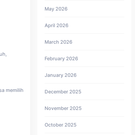
May 2026
April 2026
March 2026
uh,
February 2026
January 2026
isa memilih
December 2025
November 2025
October 2025