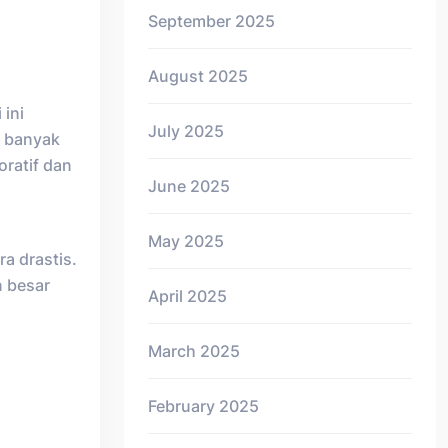
September 2025
August 2025
ini
July 2025
h banyak
oratif dan
June 2025
May 2025
a drastis.
n besar
April 2025
March 2025
February 2025