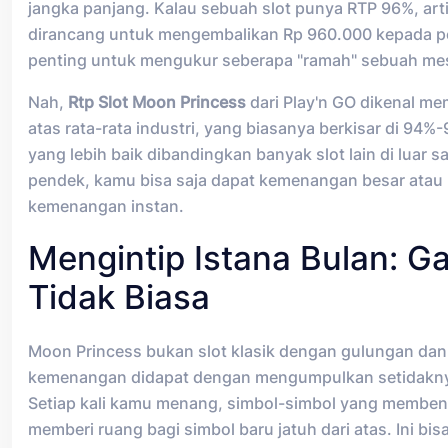
jangka panjang. Kalau sebuah slot punya RTP 96%, art
dirancang untuk mengembalikan Rp 960.000 kepada pemai
penting untuk mengukur seberapa "ramah" sebuah mes
Nah,
Rtp Slot Moon Princess
dari Play'n GO dikenal mem
atas rata-rata industri, yang biasanya berkisar di 94%
yang lebih baik dibandingkan banyak slot lain di luar s
pendek, kamu bisa saja dapat kemenangan besar atau 
kemenangan instan.
Mengintip Istana Bulan: 
Tidak Biasa
Moon Princess bukan slot klasik dengan gulungan dan
kemenangan didapat dengan mengumpulkan setidaknya 3
Setiap kali kamu menang, simbol-simbol yang memben
memberi ruang bagi simbol baru jatuh dari atas. Ini b