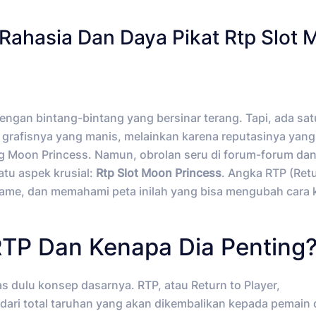
 Rahasia Dan Daya Pikat Rtp Slot
 dengan bintang-bintang yang bersinar terang. Tapi, ada sat
grafisnya yang manis, melainkan karena reputasinya yang 
ng Moon Princess. Namun, obrolan seru di forum-forum da
atu aspek krusial:
Rtp Slot Moon Princess
. Angka RTP (Retu
m game, dan memahami peta inilah yang bisa mengubah cara
TP Dan Kenapa Dia Penting
as dulu konsep dasarnya. RTP, atau Return to Player,
 dari total taruhan yang akan dikembalikan kepada pemain