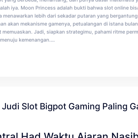
ah iya. Moon Princess adalah bukti bahwa slot online bis
Dia menawarkan lebih dari sekadar putaran yang bergantun
 akan mekanisme gamenya, petualangan di istana bulan i
 memuaskan. Jadi, siapkan strategimu, pahami ritme per
u menuju kemenangan.…
Judi Slot Bigpot Gaming Paling G
tral Had Waktu Ajaran Nasi