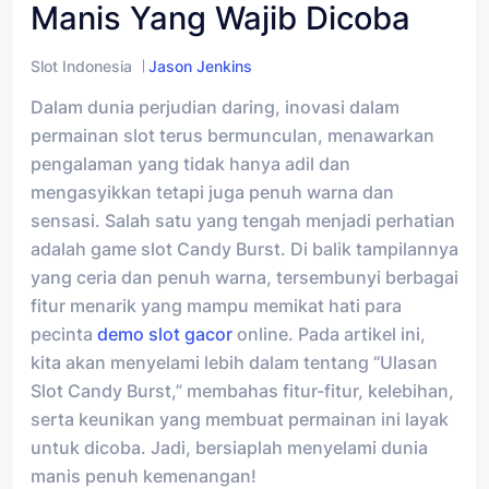
Manis Yang Wajib Dicoba
Slot Indonesia
Jason Jenkins
Dalam dunia perjudian daring, inovasi dalam
permainan slot terus bermunculan, menawarkan
pengalaman yang tidak hanya adil dan
mengasyikkan tetapi juga penuh warna dan
sensasi. Salah satu yang tengah menjadi perhatian
adalah game slot Candy Burst. Di balik tampilannya
yang ceria dan penuh warna, tersembunyi berbagai
fitur menarik yang mampu memikat hati para
pecinta
demo slot gacor
online. Pada artikel ini,
kita akan menyelami lebih dalam tentang “Ulasan
Slot Candy Burst,” membahas fitur-fitur, kelebihan,
serta keunikan yang membuat permainan ini layak
untuk dicoba. Jadi, bersiaplah menyelami dunia
manis penuh kemenangan!