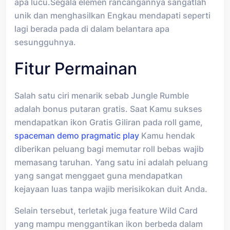
apa lucu.Segala elemen rancangannya sangatlah
unik dan menghasilkan Engkau mendapati seperti
lagi berada pada di dalam belantara apa
sesungguhnya.
Fitur Permainan
Salah satu ciri menarik sebab Jungle Rumble
adalah bonus putaran gratis. Saat Kamu sukses
mendapatkan ikon Gratis Giliran pada roll game,
spaceman demo pragmatic play
Kamu hendak
diberikan peluang bagi memutar roll bebas wajib
memasang taruhan. Yang satu ini adalah peluang
yang sangat menggaet guna mendapatkan
kejayaan luas tanpa wajib merisikokan duit Anda.
Selain tersebut, terletak juga feature Wild Card
yang mampu menggantikan ikon berbeda dalam