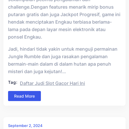
challenge.Dengan features menarik mirip bonus
putaran gratis dan juga Jackpot Progresif, game ini
hendak menciptakan Engkau terbiasa berlama-
lama pada depan layar mesin elektronik atau
ponsel Engkau.
Jadi, hindari tidak yakin untuk menguji permainan
Jungle Rumble dan juga rasakan pengalaman
bermain-main dalam di dalam hutan apa penuh
misteri dan juga kejutan!…
Tag:
Daftar Judi Slot Gacor Hari Ini
Read More
September 2, 2024