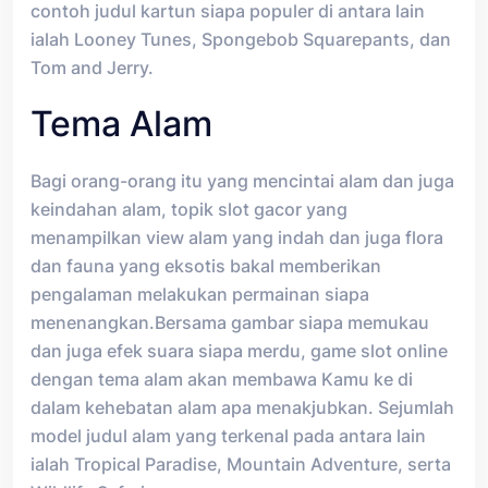
contoh judul kartun siapa populer di antara lain
ialah Looney Tunes, Spongebob Squarepants, dan
Tom and Jerry.
Tema Alam
Bagi orang-orang itu yang mencintai alam dan juga
keindahan alam, topik slot gacor yang
menampilkan view alam yang indah dan juga flora
dan fauna yang eksotis bakal memberikan
pengalaman melakukan permainan siapa
menenangkan.Bersama gambar siapa memukau
dan juga efek suara siapa merdu, game slot online
dengan tema alam akan membawa Kamu ke di
dalam kehebatan alam apa menakjubkan. Sejumlah
model judul alam yang terkenal pada antara lain
ialah Tropical Paradise, Mountain Adventure, serta