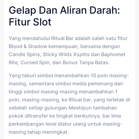
Gelap Dan Aliran Darah:
Fitur Slot
Yang mendahului Ritual Bar adalah salah satu fitur
Blood & Shadow kemampuan, bersama dengan
Candle Spins, Sticky Wilds Xsplits dan Baphomet
Rite, Cursed Spin, dan Bonus Tanpa Batas.
Yang taburi simbol menambahkan 10 poin masing-
masing, sementara simbol media pemenang dan
tinggi simbol masing-masing menambahkan 1
poin, masing-masing, ke Ritual bar, yang terletak di
sebelah setiap gulungan.Meskipun tambahan
pokok ditransfer ke tingkat berikutnya, bar lima
perkembangan level diatur ulang untuk masing-
masing tahap meningkat.