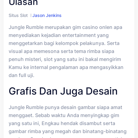
Ulasan
Situs Slot
Jason Jenkins
Jungle Rumble merupakan gim casino onlen apa
menyediakan kejadian entertainment yang
menggetarkan bagi kelompok pelakunya. Serta
visual apa memesona serta tema rimba siapa
penuh misteri, slot yang satu ini bakal mengirim
Kamu ke internal pengalaman apa mengasyikkan
dan full uji.
Grafis Dan Juga Desain
Jungle Rumble punya desain gambar siapa amat
menggaet. Sebab waktu Anda menyingkap gim
yang satu ini, Engkau hendak disambut serta
gambar rimba yang megah dan binatang-binatang