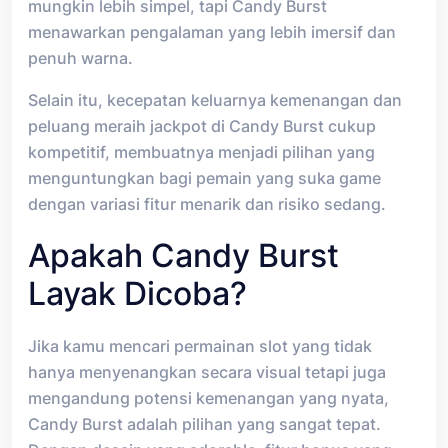
mungkin lebih simpel, tapi Candy Burst
menawarkan pengalaman yang lebih imersif dan
penuh warna.
Selain itu, kecepatan keluarnya kemenangan dan
peluang meraih jackpot di Candy Burst cukup
kompetitif, membuatnya menjadi pilihan yang
menguntungkan bagi pemain yang suka game
dengan variasi fitur menarik dan risiko sedang.
Apakah Candy Burst
Layak Dicoba?
Jika kamu mencari permainan slot yang tidak
hanya menyenangkan secara visual tetapi juga
mengandung potensi kemenangan yang nyata,
Candy Burst adalah pilihan yang sangat tepat.