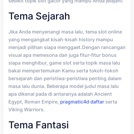
sedikit topik slot gacor yang mampu Anda jelajahi:
Tema Sejarah
Jika Anda menyenangi masa lalu, tema slot online
yang mengangkat kisah-kisah history mampu
menjadi pilihan siapa menggaet.Dengan rancangan
visual apa memesona dan juga fitur-fitur bonus
siapa menghibur, game slot serta topik masa lalu
bakal mempertemukan Kamu serta tokoh-tokoh
bersejarah dan peristiwa-peristiwa penting dalam
masa lalu dunia. Beberapa model judul masa lalu
apa dikenal pada di antaranya adalah Ancient
Egypt, Roman Empire,
pragmatic4d daftar
serta
Viking Warriors.
Tema Fantasi