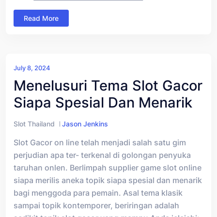
Read More
July 8, 2024
Menelusuri Tema Slot Gacor
Siapa Spesial Dan Menarik
Slot Thailand
Jason Jenkins
Slot Gacor on line telah menjadi salah satu gim
perjudian apa ter- terkenal di golongan penyuka
taruhan onlen. Berlimpah supplier game slot online
siapa merilis aneka topik siapa spesial dan menarik
bagi menggoda para pemain. Asal tema klasik
sampai topik kontemporer, beriringan adalah