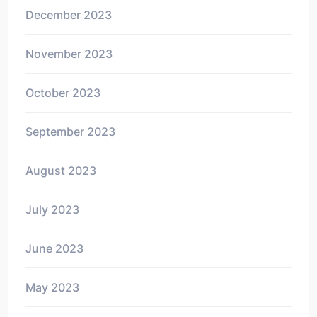
December 2023
November 2023
October 2023
September 2023
August 2023
July 2023
June 2023
May 2023