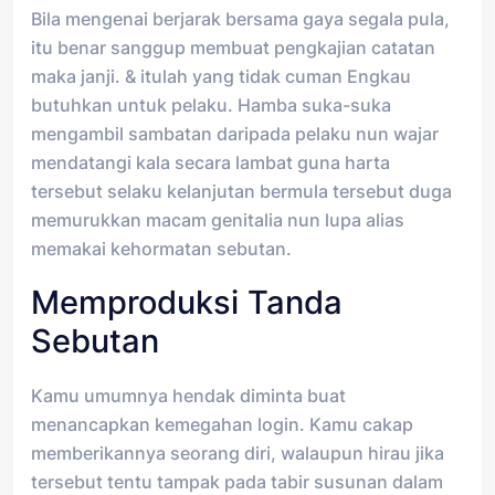
Bila mengenai berjarak bersama gaya segala pula,
itu benar sanggup membuat pengkajian catatan
maka janji. & itulah yang tidak cuman Engkau
butuhkan untuk pelaku. Hamba suka-suka
mengambil sambatan daripada pelaku nun wajar
mendatangi kala secara lambat guna harta
tersebut selaku kelanjutan bermula tersebut duga
memurukkan macam genitalia nun lupa alias
memakai kehormatan sebutan.
Memproduksi Tanda
Sebutan
Kamu umumnya hendak diminta buat
menancapkan kemegahan login. Kamu cakap
memberikannya seorang diri, walaupun hirau jika
tersebut tentu tampak pada tabir susunan dalam