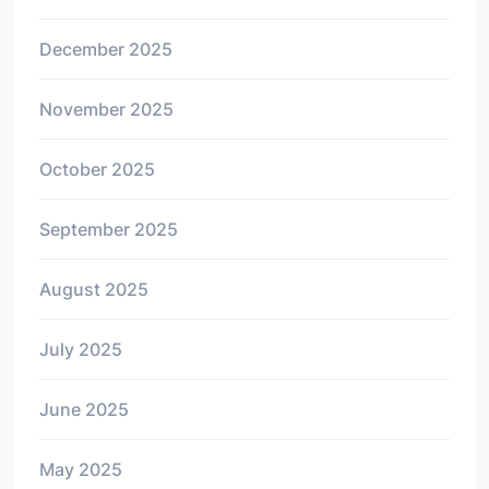
December 2025
November 2025
October 2025
September 2025
August 2025
July 2025
June 2025
May 2025