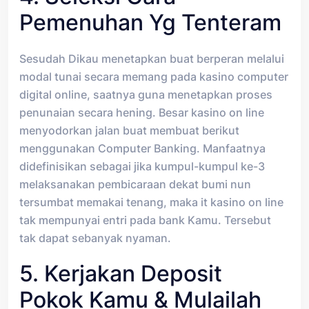
Pemenuhan Yg Tenteram
Sesudah Dikau menetapkan buat berperan melalui
modal tunai secara memang pada kasino computer
digital online, saatnya guna menetapkan proses
penunaian secara hening. Besar kasino on line
menyodorkan jalan buat membuat berikut
menggunakan Computer Banking. Manfaatnya
didefinisikan sebagai jika kumpul-kumpul ke-3
melaksanakan pembicaraan dekat bumi nun
tersumbat memakai tenang, maka it kasino on line
tak mempunyai entri pada bank Kamu. Tersebut
tak dapat sebanyak nyaman.
5. Kerjakan Deposit
Pokok Kamu & Mulailah