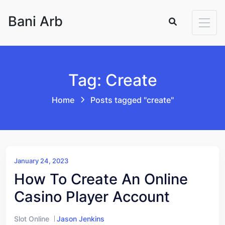
Skip to content
Bani Arb
Tag: Create
Home
Posts tagged "create"
January 24, 2023
How To Create An Online
Casino Player Account
Slot Online
Jason Jenkins