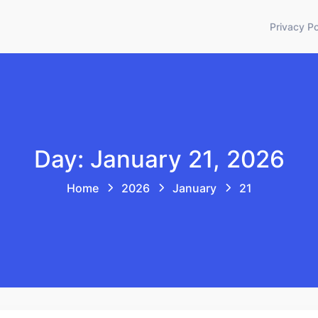
Privacy Po
Day: January 21, 2026
Home
2026
January
21