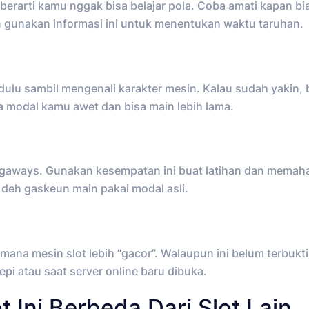
erarti kamu nggak bisa belajar pola. Coba amati kapan bi
dan gunakan informasi ini untuk menentukan waktu taruhan.
 dulu sambil mengenali karakter mesin. Kalau sudah yakin, 
a modal kamu awet dan bisa main lebih lama.
gaways. Gunakan kesempatan ini buat latihan dan memaham
u deh gaskeun main pakai modal asli.
ana mesin slot lebih “gacor”. Walaupun ini belum terbukti
pi atau saat server online baru dibuka.
 Ini Berbeda Dari Slot Lain