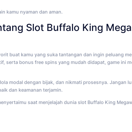
main kamu nyaman dan aman.
tang Slot Buffalo King Meg
vorit buat kamu yang suka tantangan dan ingin peluang m
if, serta bonus free spins yang mudah didapat, game ini
lola modal dengan bijak, dan nikmati prosesnya. Jangan lu
rbaik dan keamanan terjamin.
nyertaimu saat menjelajah dunia slot Buffalo King Mega