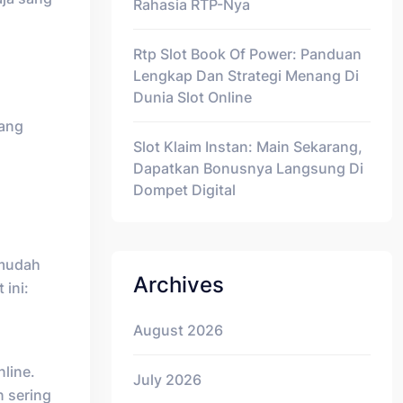
Rahasia RTP-Nya
Rtp Slot Book Of Power: Panduan
Lengkap Dan Strategi Menang Di
Dunia Slot Online
nang
Slot Klaim Instan: Main Sekarang,
Dapatkan Bonusnya Langsung Di
Dompet Digital
 mudah
Archives
ini:
August 2026
nline.
July 2026
n sering