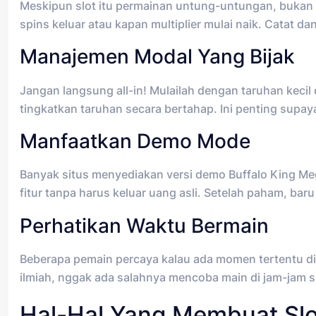
Meskipun slot itu permainan untung-untungan, bukan b
spins keluar atau kapan multiplier mulai naik. Catat 
Manajemen Modal Yang Bijak
Jangan langsung all-in! Mulailah dengan taruhan kecil
tingkatkan taruhan secara bertahap. Ini penting supay
Manfaatkan Demo Mode
Banyak situs menyediakan versi demo Buffalo King Me
fitur tanpa harus keluar uang asli. Setelah paham, bar
Perhatikan Waktu Bermain
Beberapa pemain percaya kalau ada momen tertentu dim
ilmiah, nggak ada salahnya mencoba main di jam-jam se
Hal-Hal Yang Membuat Slot