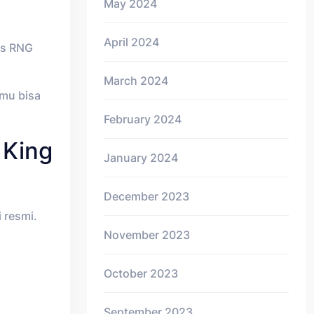
May 2024
April 2024
is RNG
March 2024
amu bisa
February 2024
 King
January 2024
December 2023
i resmi.
November 2023
October 2023
September 2023