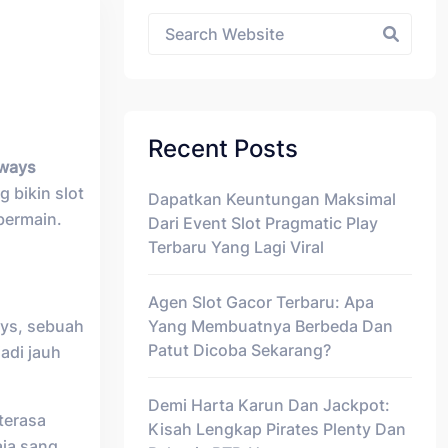
Asides
Recent Posts
aways
 bikin slot
Dapatkan Keuntungan Maksimal
 bermain.
Dari Event Slot Pragmatic Play
Terbaru Yang Lagi Viral
Agen Slot Gacor Terbaru: Apa
ays, sebuah
Yang Membuatnya Berbeda Dan
Patut Dicoba Sekarang?
adi jauh
Demi Harta Karun Dan Jackpot:
terasa
Kisah Lengkap Pirates Plenty Dan
aja sang