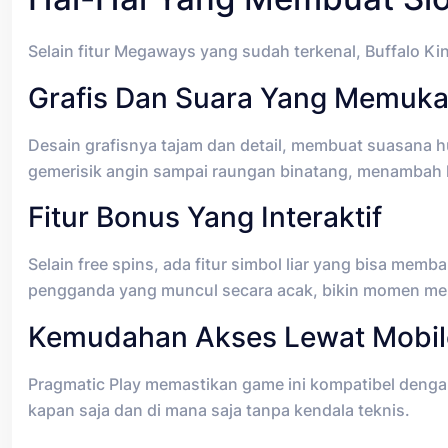
Selain fitur Megaways yang sudah terkenal, Buffalo K
Grafis Dan Suara Yang Memuk
Desain grafisnya tajam dan detail, membuat suasana hut
gemerisik angin sampai raungan binatang, menambah 
Fitur Bonus Yang Interaktif
Selain free spins, ada fitur simbol liar yang bisa m
pengganda yang muncul secara acak, bikin momen men
Kemudahan Akses Lewat Mobil
Pragmatic Play memastikan game ini kompatibel denga
kapan saja dan di mana saja tanpa kendala teknis.