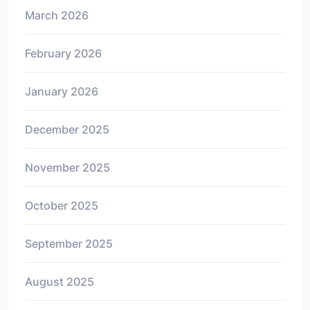
March 2026
February 2026
January 2026
December 2025
November 2025
October 2025
September 2025
August 2025