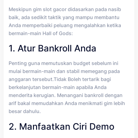
Meskipun gim slot gacor didasarkan pada nasib
baik, ada sedikit taktik yang mampu membantu
Anda memperbaiki peluang mengalahkan ketika
bermain-main Hall of Gods:
1. Atur Bankroll Anda
Penting guna memutuskan budget sebelum ini
mulai bermain-main dan stabil memegang pada
anggaran tersebut.Tidak Boleh tertarik bagi
berkelanjutan bermain-main apabila Anda
menderita kerugian. Menangani bankroll dengan
arif bakal memudahkan Anda menikmati gim lebih
besar dahulu.
2. Manfaatkan Ciri Demo