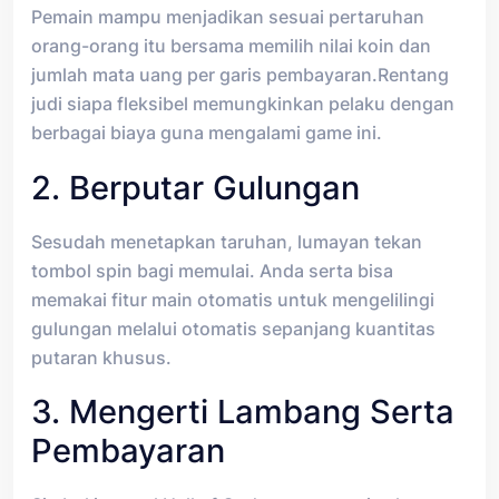
Pemain mampu menjadikan sesuai pertaruhan
orang-orang itu bersama memilih nilai koin dan
jumlah mata uang per garis pembayaran.Rentang
judi siapa fleksibel memungkinkan pelaku dengan
berbagai biaya guna mengalami game ini.
2. Berputar Gulungan
Sesudah menetapkan taruhan, lumayan tekan
tombol spin bagi memulai. Anda serta bisa
memakai fitur main otomatis untuk mengelilingi
gulungan melalui otomatis sepanjang kuantitas
putaran khusus.
3. Mengerti Lambang Serta
Pembayaran