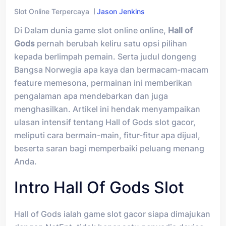
Slot Online Terpercaya
Jason Jenkins
Di Dalam dunia game slot online online,
Hall of
Gods
pernah berubah keliru satu opsi pilihan
kepada berlimpah pemain. Serta judul dongeng
Bangsa Norwegia apa kaya dan bermacam-macam
feature memesona, permainan ini memberikan
pengalaman apa mendebarkan dan juga
menghasilkan. Artikel ini hendak menyampaikan
ulasan intensif tentang Hall of Gods slot gacor,
meliputi cara bermain-main, fitur-fitur apa dijual,
beserta saran bagi memperbaiki peluang menang
Anda.
Intro Hall Of Gods Slot
Hall of Gods ialah game slot gacor siapa dimajukan