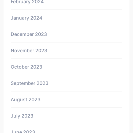
February 2024
January 2024
December 2023
November 2023
October 2023
September 2023
August 2023
July 2023
June 2023