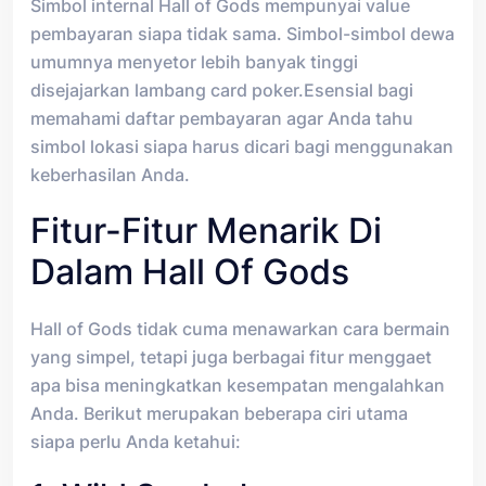
Simbol internal Hall of Gods mempunyai value
pembayaran siapa tidak sama. Simbol-simbol dewa
umumnya menyetor lebih banyak tinggi
disejajarkan lambang card poker.Esensial bagi
memahami daftar pembayaran agar Anda tahu
simbol lokasi siapa harus dicari bagi menggunakan
keberhasilan Anda.
Fitur-Fitur Menarik Di
Dalam Hall Of Gods
Hall of Gods tidak cuma menawarkan cara bermain
yang simpel, tetapi juga berbagai fitur menggaet
apa bisa meningkatkan kesempatan mengalahkan
Anda. Berikut merupakan beberapa ciri utama
siapa perlu Anda ketahui: