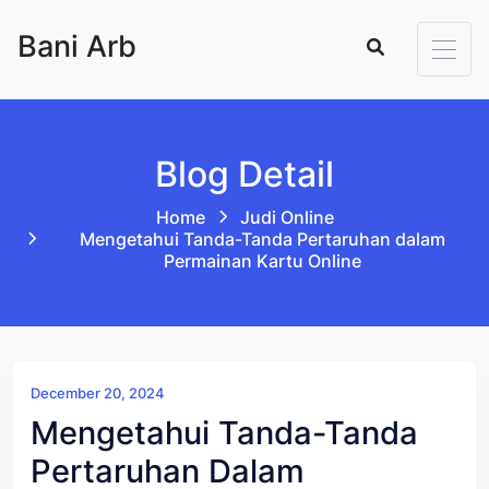
Skip to content
Bani Arb
Blog Detail
Home
Judi Online
Mengetahui Tanda-Tanda Pertaruhan dalam
Permainan Kartu Online
December 20, 2024
Mengetahui Tanda-Tanda
Pertaruhan Dalam