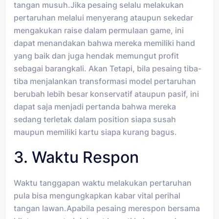
tangan musuh.Jika pesaing selalu melakukan
pertaruhan melalui menyerang ataupun sekedar
mengakukan raise dalam permulaan game, ini
dapat menandakan bahwa mereka memiliki hand
yang baik dan juga hendak memungut profit
sebagai barangkali. Akan Tetapi, bila pesaing tiba-
tiba menjalankan transformasi model pertaruhan
berubah lebih besar konservatif ataupun pasif, ini
dapat saja menjadi pertanda bahwa mereka
sedang terletak dalam position siapa susah
maupun memiliki kartu siapa kurang bagus.
3. Waktu Respon
Waktu tanggapan waktu melakukan pertaruhan
pula bisa mengungkapkan kabar vital perihal
tangan lawan.Apabila pesaing merespon bersama