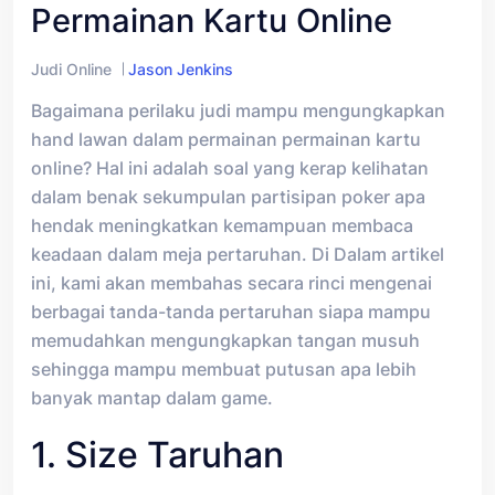
Permainan Kartu Online
Judi Online
Jason Jenkins
Bagaimana perilaku judi mampu mengungkapkan
hand lawan dalam permainan permainan kartu
online? Hal ini adalah soal yang kerap kelihatan
dalam benak sekumpulan partisipan poker apa
hendak meningkatkan kemampuan membaca
keadaan dalam meja pertaruhan. Di Dalam artikel
ini, kami akan membahas secara rinci mengenai
berbagai tanda-tanda pertaruhan siapa mampu
memudahkan mengungkapkan tangan musuh
sehingga mampu membuat putusan apa lebih
banyak mantap dalam game.
1. Size Taruhan