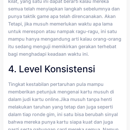
kilat, yang satu ini dapat berarti kalau mereka
semua telah menyiapkan langkah sebelumnya dan
punya taktik game apa telah direncanakan. Akan
Tetapi, jika musuh memerlukan waktu apa lama
untuk merespon atau nampak ragu-ragu, ini satu
mampu hanya mengandung arti kalau orang-orang
itu sedang menguji memikirkan gerakan terhebat
bagi menghadapi keadaan waktu ini.
4. Level Konsistensi
Tingkat kestabilan pertaruhan pula mampu
memberikan petunjuk mengenai kartu musuh di
dalam judi kartu online.Jika musuh tanpa henti
melakukan taruhan yang tetap dan juga seperti
dalam tiap ronde gim, ini satu bisa berubah sinyal
bahwa mereka punya kartu siapa kuat dan juga
pasti serta gabungan card mereka semua. Namun,