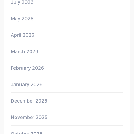
July 2026
May 2026
April 2026
March 2026
February 2026
January 2026
December 2025
November 2025
October 2025