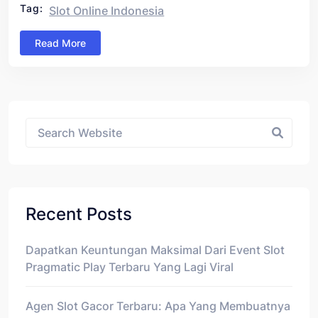
Tag:
Slot Online Indonesia
Read More
Asides
Recent Posts
Dapatkan Keuntungan Maksimal Dari Event Slot
Pragmatic Play Terbaru Yang Lagi Viral
Agen Slot Gacor Terbaru: Apa Yang Membuatnya