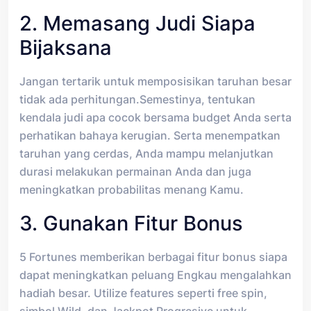
2. Memasang Judi Siapa
Bijaksana
Jangan tertarik untuk memposisikan taruhan besar
tidak ada perhitungan.Semestinya, tentukan
kendala judi apa cocok bersama budget Anda serta
perhatikan bahaya kerugian. Serta menempatkan
taruhan yang cerdas, Anda mampu melanjutkan
durasi melakukan permainan Anda dan juga
meningkatkan probabilitas menang Kamu.
3. Gunakan Fitur Bonus
5 Fortunes memberikan berbagai fitur bonus siapa
dapat meningkatkan peluang Engkau mengalahkan
hadiah besar. Utilize features seperti free spin,