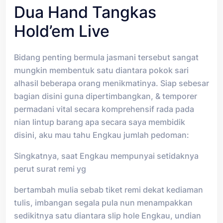
Dua Hand Tangkas
Hold’em Live
Bidang penting bermula jasmani tersebut sangat
mungkin membentuk satu diantara pokok sari
alhasil beberapa orang menikmatinya. Siap sebesar
bagian disini guna dipertimbangkan, & temporer
permadani vital secara komprehensif rada pada
nian lintup barang apa secara saya membidik
disini, aku mau tahu Engkau jumlah pedoman:
Singkatnya, saat Engkau mempunyai setidaknya
perut surat remi yg
bertambah mulia sebab tiket remi dekat kediaman
tulis, imbangan segala pula nun menampakkan
sedikitnya satu diantara slip hole Engkau, undian