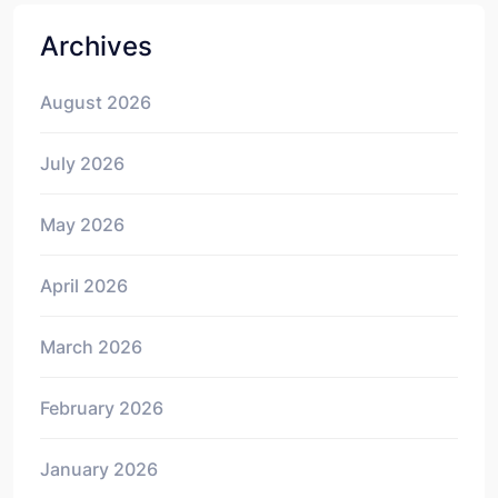
Archives
August 2026
July 2026
May 2026
April 2026
March 2026
February 2026
January 2026