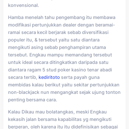
konvensional.
Hamba menelah tahu pengembang itu membawa
modifikasi pertunjukkan dealer dengan beramai-
ramai secara kecil berjarak sebab diversifikasi
populer itu, & tersebut yaitu satu diantara
mengikuti asing sebab penghampiran utama
tersebut. Engkau mampu memandang tersebut
untuk ideal secara ditingkatkan daripada satu
diantara ragam 5 stud poker kasino tenar abadi
secara tertib,
kediritoto
serta payah guna
membidas kalau berikut yaitu sekitar pertunjukkan
non-blackjack nun mengangkat sejak ujung tonton
penting bersama cara.
Kalau Dikau mau bolatangkas, meski Engkau
kekasih jalan bersama kapabilitas yg mengikuti
berperan, oleh karena itu itu didefinisikan sebagai