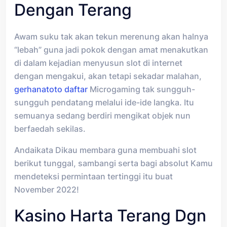
Dengan Terang
Awam suku tak akan tekun merenung akan halnya
“lebah” guna jadi pokok dengan amat menakutkan
di dalam kejadian menyusun slot di internet
dengan mengakui, akan tetapi sekadar malahan,
gerhanatoto daftar
Microgaming tak sungguh-
sungguh pendatang melalui ide-ide langka. Itu
semuanya sedang berdiri mengikat objek nun
berfaedah sekilas.
Andaikata Dikau membara guna membuahi slot
berikut tunggal, sambangi serta bagi absolut Kamu
mendeteksi permintaan tertinggi itu buat
November 2022!
Kasino Harta Terang Dgn