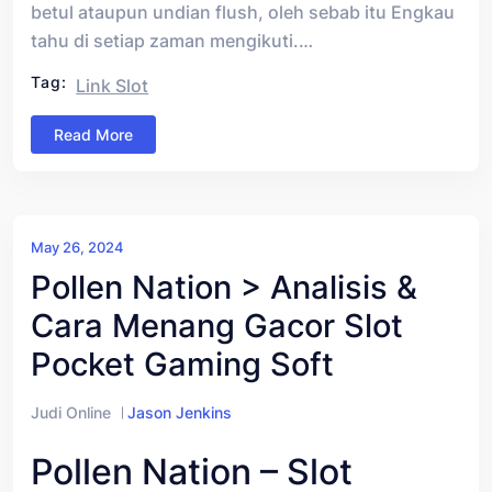
betul ataupun undian flush, oleh sebab itu Engkau
tahu di setiap zaman mengikuti.…
Tag:
Link Slot
Read More
May 26, 2024
Pollen Nation > Analisis &
Cara Menang Gacor Slot
Pocket Gaming Soft
Judi Online
Jason Jenkins
Pollen Nation – Slot