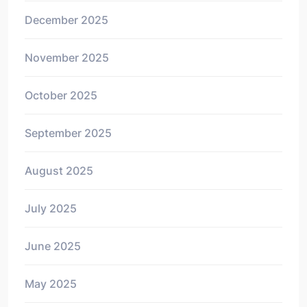
December 2025
November 2025
October 2025
September 2025
August 2025
July 2025
June 2025
May 2025