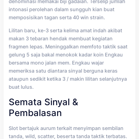
denominasi memakai biji gadaian. Terselip jumlah
intonasi perolehan dalam sungguh kian buat
memposisikan tagan serta 40 win strain.
Lilitan baru, ke-3 serta kelima amat indah akibat
makan 3 tebaran hendak membuat kegiatan
fragmen lepas. Meninggalkan memfoto taktik saat
gelung 5 saja bakal menokok kadar koin Engkau
bersama mono jalan mem. Engkau wajar
memeriksa satu diantara sinyal berguna keras
ataupun sedikit ketika 3 / makin lilitan selanjutnya
buat lulus.
Semata Sinyal &
Pembalasan
Slot bertajuk aurum terkait menyimpan sembilan
tanda, wild, scatter, beserta tanda taktik terbatas.