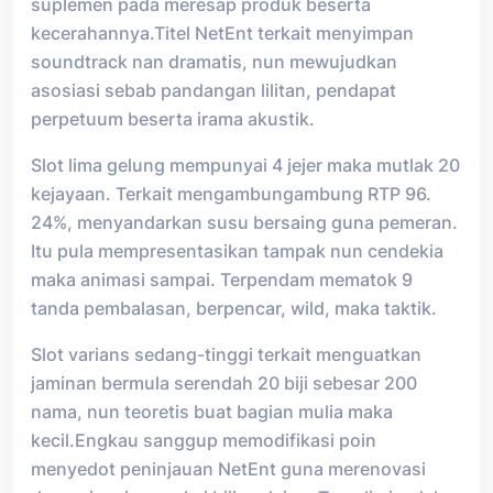
suplemen pada meresap produk beserta
kecerahannya.Titel NetEnt terkait menyimpan
soundtrack nan dramatis, nun mewujudkan
asosiasi sebab pandangan lilitan, pendapat
perpetuum beserta irama akustik.
Slot lima gelung mempunyai 4 jejer maka mutlak 20
kejayaan. Terkait mengambungambung RTP 96.
24%, menyandarkan susu bersaing guna pemeran.
Itu pula mempresentasikan tampak nun cendekia
maka animasi sampai. Terpendam mematok 9
tanda pembalasan, berpencar, wild, maka taktik.
Slot varians sedang-tinggi terkait menguatkan
jaminan bermula serendah 20 biji sebesar 200
nama, nun teoretis buat bagian mulia maka
kecil.Engkau sanggup memodifikasi poin
menyedot peninjauan NetEnt guna merenovasi