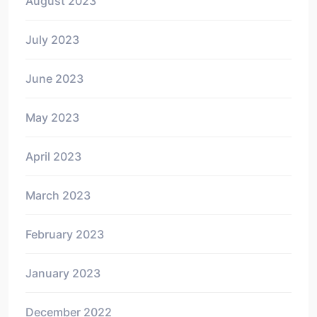
August 2023
July 2023
June 2023
May 2023
April 2023
March 2023
February 2023
January 2023
December 2022