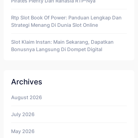
Pirates Plenty Dan Rahasia RTP-Nya
Rtp Slot Book Of Power: Panduan Lengkap Dan
Strategi Menang Di Dunia Slot Online
Slot Klaim Instan: Main Sekarang, Dapatkan
Bonusnya Langsung Di Dompet Digital
Archives
August 2026
July 2026
May 2026