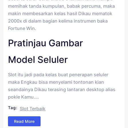
memihak tanda kumpulan, babak percuma, maka
makin membesarkan kelas hasil Dikau mematok
2000x di dalam bagian kelima instrumen baka
Fortune Win.
Pratinjau Gambar
Model Seluler
Slot itu jadi pada kelas buat penerapan seluler
maka Engkau bisa menyelami tontonan kian
seandainya Dikau terasing lantaran desktop alias
pokie Kamu.…
Tag:
Slot Terbaik
Read More