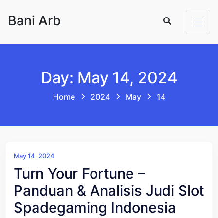
Skip to content
Bani Arb
Day: May 14, 2024
Home
2024
May
14
May 14, 2024
Turn Your Fortune –
Panduan & Analisis Judi Slot
Spadegaming Indonesia