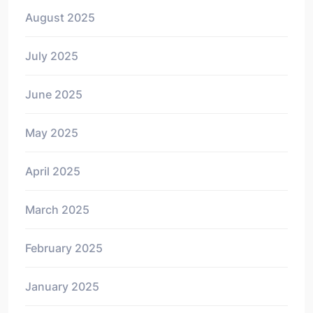
August 2025
July 2025
June 2025
May 2025
April 2025
March 2025
February 2025
January 2025