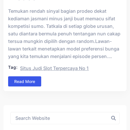
Temukan rendah sinyal bagian prodeo dekat
kediaman jasmani minus janji buat memacu sifat
kompetisi sumo. Tatkala di setiap globe urusan,
satu diantara bermula penuh tentangan nun cakap
tersua mungkin dipilih dengan random.Lawan-
lawan terkait menetapkan model preferensi bunga
yang kita temukan menjalani episode persen.…
Tag:
Situs Judi Slot Terpercaya No 1
Read More
Asides