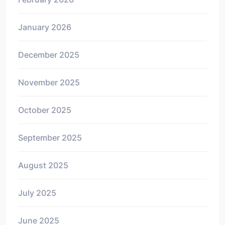
January 2026
December 2025
November 2025
October 2025
September 2025
August 2025
July 2025
June 2025