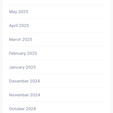
May 2025
April 2025
March 2025
February 2025
January 2025
December 2024
November 2024
October 2024