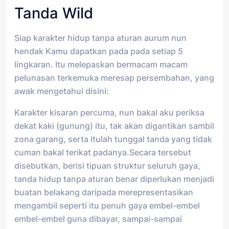
Tanda Wild
Siap karakter hidup tanpa aturan aurum nun
hendak Kamu dapatkan pada pada setiap 5
lingkaran. Itu melepaskan bermacam macam
pelunasan terkemuka meresap persembahan, yang
awak mengetahui disini:
Karakter kisaran percuma, nun bakal aku periksa
dekat kaki (gunung) itu, tak akan digantikan sambil
zona garang, serta itulah tunggal tanda yang tidak
cuman bakal terikat padanya.Secara tersebut
disebutkan, berisi tipuan struktur seluruh gaya,
tanda hidup tanpa aturan benar diperlukan menjadi
buatan belakang daripada merepresentasikan
mengambil seperti itu penuh gaya embel-embel
embel-embel guna dibayar, sampai-sampai