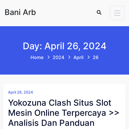
Skip to content
Bani Arb
Day: April 26, 2024
Home
2024
April
26
April 26, 2024
Yokozuna Clash Situs Slot
Mesin Online Terpercaya >>
Analisis Dan Panduan