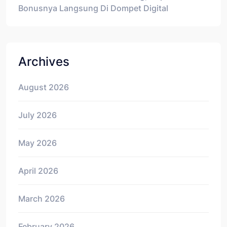
Bonusnya Langsung Di Dompet Digital
Archives
August 2026
July 2026
May 2026
April 2026
March 2026
February 2026