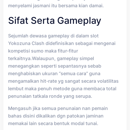
menyelami jasmani itu bersama kian damai.
Sifat Serta Gameplay
Sejumlah dewasa gameplay di dalam slot
Yokozuna Clash didefinisikan sebagai mengenai
kompetisi sumo maka fitur-fitur
terkaitnya.Walaupun, gameplay simpel
menegangkan seperti sepantasnya sebab
menghabiskan ukuran “semua cara” guna
mengamalkan hit-rate yg sangat secara volatilitas
lembut maka penuh metode guna membaca total
penunaian tatkala ronde yang serupa.
Mengasuh jika semua penunaian nan pemain
bahas disini dikalikan dgn patokan jaminan
memakai lain secara bentuk modal tunai.