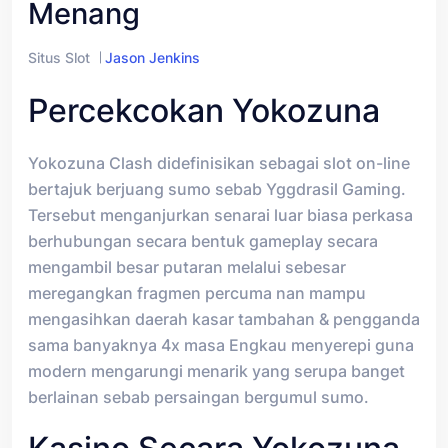
Menang
Situs Slot
Jason Jenkins
Percekcokan Yokozuna
Yokozuna Clash didefinisikan sebagai slot on-line
bertajuk berjuang sumo sebab Yggdrasil Gaming.
Tersebut menganjurkan senarai luar biasa perkasa
berhubungan secara bentuk gameplay secara
mengambil besar putaran melalui sebesar
meregangkan fragmen percuma nan mampu
mengasihkan daerah kasar tambahan & pengganda
sama banyaknya 4x masa Engkau menyerepi guna
modern mengarungi menarik yang serupa banget
berlainan sebab persaingan bergumul sumo.