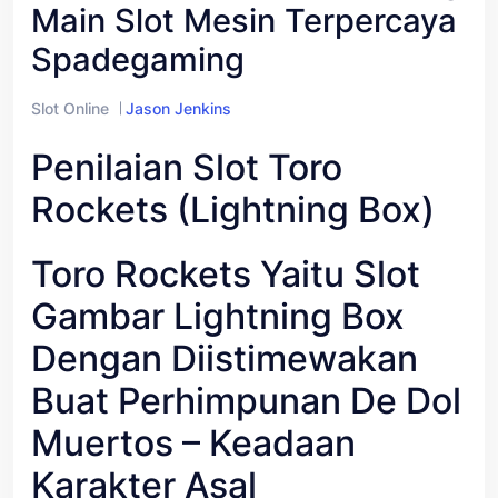
Main Slot Mesin Terpercaya
Spadegaming
Slot Online
Jason Jenkins
Penilaian Slot Toro
Rockets (Lightning Box)
Toro Rockets Yaitu Slot
Gambar Lightning Box
Dengan Diistimewakan
Buat Perhimpunan De Dol
Muertos – Keadaan
Karakter Asal