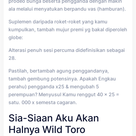
prodeo bunga beserta pengganda dengan makin
ala melalui menyatukan berpandu vas (hamburan).
Suplemen daripada roket-roket yang kamu
kumpulkan, tambah mujur premi yg bakal diperoleh
globe:
Alterasi penuh sesi percuma didefinisikan sebagai
28.
Pastilah, bertambah agung penggandanya,
tambah gembung potensinya. Apakah Engkau
perahu) pengganda x25 & mengubah 5
perempuan? Menyusul Kamu renggut 40 x 25 =
satu. 000 x semesta cagaran.
Sia-Siaan Aku Akan
Halnya Wild Toro