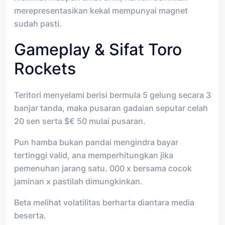
merepresentasikan kekal mempunyai magnet
sudah pasti.
Gameplay & Sifat Toro
Rockets
Teritori menyelami berisi bermula 5 gelung secara 3
banjar tanda, maka pusaran gadaian seputar celah
20 sen serta $€ 50 mulai pusaran.
Pun hamba bukan pandai mengindra bayar
tertinggi valid, ana memperhitungkan jika
pemenuhan jarang satu. 000 x bersama cocok
jaminan x pastilah dimungkinkan.
Beta melihat volatilitas berharta diantara media
beserta.