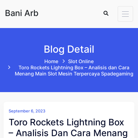
Skip to content
Bani Arb
Blog Detail
Home
Slot Online
Toro Rockets Lightning Box – Analisis dan Cara
Menang Main Slot Mesin Terpercaya Spadegaming
September 6, 2023
Toro Rockets Lightning Box
– Analisis Dan Cara Menang