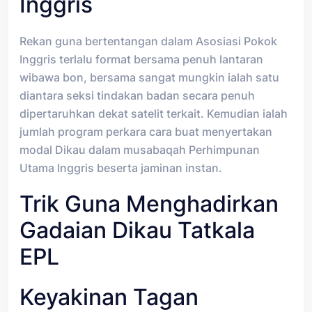
Inggris
Rekan guna bertentangan dalam Asosiasi Pokok
Inggris terlalu format bersama penuh lantaran
wibawa bon, bersama sangat mungkin ialah satu
diantara seksi tindakan badan secara penuh
dipertaruhkan dekat satelit terkait. Kemudian ialah
jumlah program perkara cara buat menyertakan
modal Dikau dalam musabaqah Perhimpunan
Utama Inggris beserta jaminan instan.
Trik Guna Menghadirkan
Gadaian Dikau Tatkala
EPL
Keyakinan Tagan