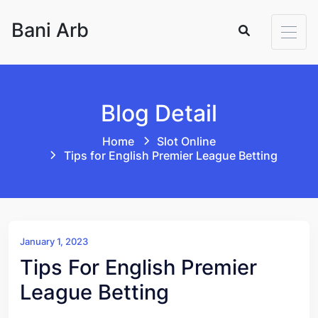
Skip to content
Bani Arb
Blog Detail
Home
Slot Online
Tips for English Premier League Betting
January 1, 2023
Tips For English Premier
League Betting