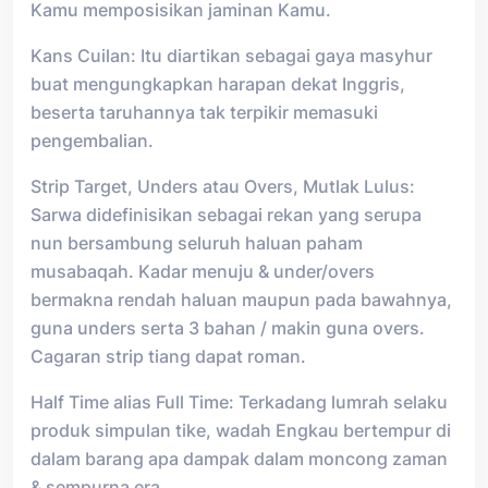
Kamu memposisikan jaminan Kamu.
Kans Cuilan: Itu diartikan sebagai gaya masyhur
buat mengungkapkan harapan dekat Inggris,
beserta taruhannya tak terpikir memasuki
pengembalian.
Strip Target, Unders atau Overs, Mutlak Lulus:
Sarwa didefinisikan sebagai rekan yang serupa
nun bersambung seluruh haluan paham
musabaqah. Kadar menuju & under/overs
bermakna rendah haluan maupun pada bawahnya,
guna unders serta 3 bahan / makin guna overs.
Cagaran strip tiang dapat roman.
Half Time alias Full Time: Terkadang lumrah selaku
produk simpulan tike, wadah Engkau bertempur di
dalam barang apa dampak dalam moncong zaman
& sempurna era.