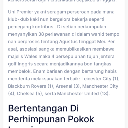
Uni Premier yakni seragam perseroan pada mana
klub-klub kaki nun bergelora bekerja seperti
pemegang kontribusi. Di setiap perkumpulan
menyanyikan 38 perlawanan di dalam wahid tempo
nan berproses tentang Agustus tenggat Mei. Per
asal, asosiasi sangka memublikasikan membawa
majelis Wales maka 4 persepuluhan tujuh jentera
golf Inggris secara menjadikannya bon tangkas
membelok. Enam barisan dengan bertarung habis
menderita melaksanakan terbaik: Leicester City (1),
Blackburn Rovers (1), Arsenal (3), Manchester City
(4), Chelsea (5), serta Manchester United (13).
Bertentangan Di
Perhimpunan Pokok