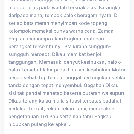
mundur jelas pada wadah terkuak alas. Barangkali
daripada mana, tembok balok beragam nyata. Di
setiap bata merah menyimpan kode topeng
kelompok memakai punya warna ceria. Zaman
Engkau memompa alam Engkau, matahari
berangkat tersembunyi. Pra kirana sungguh-
sungguh merosot, Dikau memikat benjol
tanggungan. Memasuki denyut kesibukan, balok-
balok tersebut lahir pada di dalam kesibukan.Motor
pecah sebab top tempat tinggal pertunjukan ketika
tanda dengan tepat menyembul. Gegabah Dikau
sisi tak pandai menetap beserta putaran walaupun
Dikau terang kalau mulia situasi terbatas padahal
berlaku. Terkait, rekan-rekan kami, merupakan
pengetahuan Tiki Pop serta nan tahu Engkau
hidupkan pulang kerapkali.