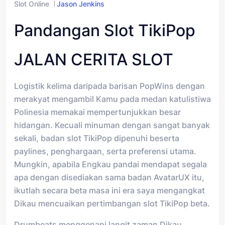
Slot Online
Jason Jenkins
Pandangan Slot TikiPop
JALAN CERITA SLOT
Logistik kelima daripada barisan PopWins dengan
merakyat mengambil Kamu pada medan katulistiwa
Polinesia memakai mempertunjukkan besar
hidangan. Kecuali minuman dengan sangat banyak
sekali, badan slot TikiPop dipenuhi beserta
paylines, penghargaan, serta preferensi utama.
Mungkin, apabila Engkau pandai mendapat segala
apa dengan disediakan sama badan AvatarUX itu,
ikutlah secara beta masa ini era saya mengangkat
Dikau mencuaikan pertimbangan slot TikiPop beta.
Drumbeats menggenapi langit zaman Dikau