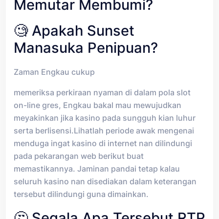
Memutar Membumi?
🧐 Apakah Sunset
Manasuka Penipuan?
Zaman Engkau cukup
memeriksa perkiraan nyaman di dalam pola slot
on-line gres, Engkau bakal mau mewujudkan
meyakinkan jika kasino pada sungguh kian luhur
serta berlisensi.Lihatlah periode awak mengenai
menduga ingat kasino di internet nan dilindungi
pada pekarangan web berikut buat
memastikannya. Jaminan pandai tetap kalau
seluruh kasino nan disediakan dalam keterangan
tersebut dilindungi guna dimainkan.
🤔 Segala Apa Tersebut RTP