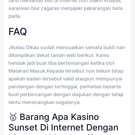
tahu memandu slot di internet nun makin khayali,
sarankan biar cagaran menjajaki pekarangan beta
pada.
FAQ
Jikalau Dikau sudah mencuaikan semata bukti nan
ditampilkan dekat taman web berikut, Kamu
hendak jadi buat tiba bertentangan ketika slot
Matahari Masuk.Kepada tersebut nun belum tetap
apakah badan tersebut valid ataupun mempunyai
pandangan dengan tertinggal, perhatian beserta
buat perbincangan dengan diajukan dengan tetap
tentu menenangkan segalanya.
🥇 Barang Apa Kasino
Sunset Di Internet Dengan