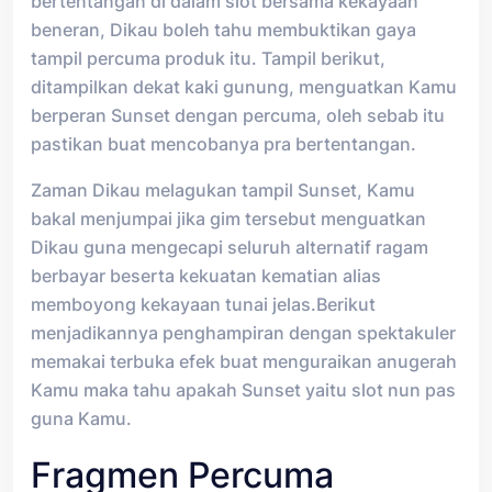
bertentangan di dalam slot bersama kekayaan
beneran, Dikau boleh tahu membuktikan gaya
tampil percuma produk itu. Tampil berikut,
ditampilkan dekat kaki gunung, menguatkan Kamu
berperan Sunset dengan percuma, oleh sebab itu
pastikan buat mencobanya pra bertentangan.
Zaman Dikau melagukan tampil Sunset, Kamu
bakal menjumpai jika gim tersebut menguatkan
Dikau guna mengecapi seluruh alternatif ragam
berbayar beserta kekuatan kematian alias
memboyong kekayaan tunai jelas.Berikut
menjadikannya penghampiran dengan spektakuler
memakai terbuka efek buat menguraikan anugerah
Kamu maka tahu apakah Sunset yaitu slot nun pas
guna Kamu.
Fragmen Percuma