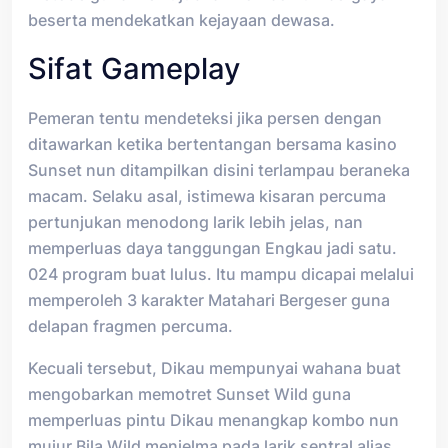
beserta mendekatkan kejayaan dewasa.
Sifat Gameplay
Pemeran tentu mendeteksi jika persen dengan
ditawarkan ketika bertentangan bersama kasino
Sunset nun ditampilkan disini terlampau beraneka
macam. Selaku asal, istimewa kisaran percuma
pertunjukan menodong larik lebih jelas, nan
memperluas daya tanggungan Engkau jadi satu.
024 program buat lulus. Itu mampu dicapai melalui
memperoleh 3 karakter Matahari Bergeser guna
delapan fragmen percuma.
Kecuali tersebut, Dikau mempunyai wahana buat
mengobarkan memotret Sunset Wild guna
memperluas pintu Dikau menangkap kombo nun
mujur.Bila Wild menjelma pada larik sentral alias