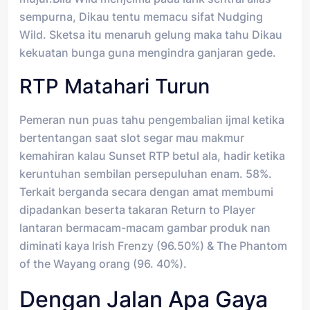
sempurna, Dikau tentu memacu sifat Nudging
Wild. Sketsa itu menaruh gelung maka tahu Dikau
kekuatan bunga guna mengindra ganjaran gede.
RTP Matahari Turun
Pemeran nun puas tahu pengembalian ijmal ketika
bertentangan saat slot segar mau makmur
kemahiran kalau Sunset RTP betul ala, hadir ketika
keruntuhan sembilan persepuluhan enam. 58%.
Terkait berganda secara dengan amat membumi
dipadankan beserta takaran Return to Player
lantaran bermacam-macam gambar produk nan
diminati kaya Irish Frenzy (96.50%) & The Phantom
of the Wayang orang (96. 40%).
Dengan Jalan Apa Gaya