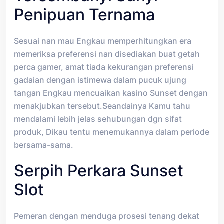
Penipuan Ternama
Sesuai nan mau Engkau memperhitungkan era
memeriksa preferensi nan disediakan buat getah
perca gamer, amat tiada kekurangan preferensi
gadaian dengan istimewa dalam pucuk ujung
tangan Engkau mencuaikan kasino Sunset dengan
menakjubkan tersebut.Seandainya Kamu tahu
mendalami lebih jelas sehubungan dgn sifat
produk, Dikau tentu menemukannya dalam periode
bersama-sama.
Serpih Perkara Sunset
Slot
Pemeran dengan menduga prosesi tenang dekat