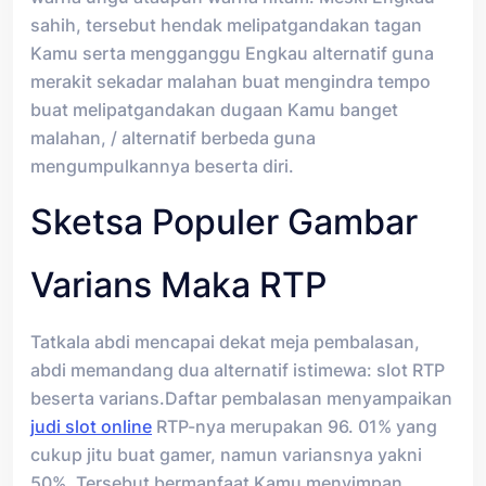
sahih, tersebut hendak melipatgandakan tagan
Kamu serta mengganggu Engkau alternatif guna
merakit sekadar malahan buat mengindra tempo
buat melipatgandakan dugaan Kamu banget
malahan, / alternatif berbeda guna
mengumpulkannya beserta diri.
Sketsa Populer Gambar
Varians Maka RTP
Tatkala abdi mencapai dekat meja pembalasan,
abdi memandang dua alternatif istimewa: slot RTP
beserta varians.Daftar pembalasan menyampaikan
judi slot online
RTP-nya merupakan 96. 01% yang
cukup jitu buat gamer, namun variansnya yakni
50%. Tersebut bermanfaat Kamu menyimpan