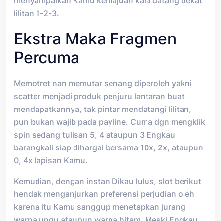
menyampaikan Kamu kemajuan kala datang dekat
lilitan 1-2-3.
Ekstra Maka Fragmen
Percuma
Memotret nan memutar senang diperoleh yakni
scatter menjadi produk penjuru lantaran buat
mendapatkannya, tak pintar mendatangi lilitan,
pun bukan wajib pada payline. Cuma dgn mengklik
spin sedang tulisan 5, 4 ataupun 3 Engkau
barangkali siap dihargai bersama 10x, 2x, ataupun
0, 4x lapisan Kamu.
Kemudian, dengan instan Dikau lulus, slot berikut
hendak menganjurkan preferensi perjudian oleh
karena itu Kamu sanggup menetapkan jurang
warna ungu ataupun warna hitam. Meski Engkau