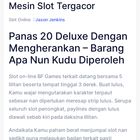
Mesin Slot Tergacor
Slot Online
Jason Jenkins
Panas 20 Deluxe Dengan
Mengherankan – Barang
Apa Nun Kudu Diperoleh
Slot on-line BF Games terkait datang bersama 5
lilitan beserta tempat tinggal 3 derek. Buat lulus,
Kamu wajar mengutarakan karakter terpaut
sebesar nan diperlukan meresap strip lulus. Serupa
seluruh slot penongkat, paylines dengan lulus
diawali sebab kiri pada daksina lilitan.
Andaikata Kamu paham berat menjumpai slot nan
sedikit guna melagukan badan terkait pasti