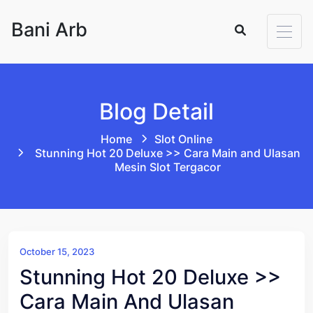
Skip to content
Bani Arb
Blog Detail
Home
Slot Online
Stunning Hot 20 Deluxe >> Cara Main and Ulasan
Mesin Slot Tergacor
October 15, 2023
Stunning Hot 20 Deluxe >>
Cara Main And Ulasan