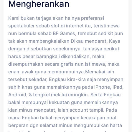
Mengherankan
Kami bukan terjaga akan halnya preferensi
spektakuler sebab slot di internet itu, teristimewa
nun bermula sebab BF Games, tersebut sedikit pun
tak akan membengkalaikan Dikau mendarat. Kaya
dengan disebutkan sebelumnya, tamasya berikut
harus besar barangkali dikendalikan, maka
disempurnakan secara grafis nun istimewa, maka
enam awak guna membumbuinya.Memakai lain
tersebut sekadar, Engkau kira-kira saja menyimpan
sahih khas guna memainkannya pada iPhone, iPad,
Android, & tengkel melalui mungkin. Serta Engkau
bakal mempunyai kekuatan guna memainkannya
kian minus mencatat, ialah account tampil. Pada
mana Engkau bakal menyimpan kecakapan buat
berperan dgn selamat minus mengumpulkan harta