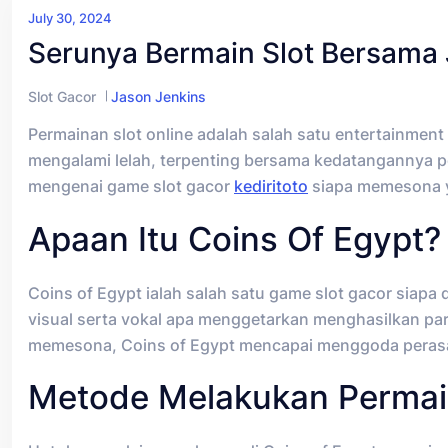
July 30, 2024
Serunya Bermain Slot Bersama 
Slot Gacor
Jason Jenkins
Permainan slot online adalah salah satu entertainmen
mengalami lelah, terpenting bersama kedatangannya per
mengenai game slot gacor
kediritoto
siapa memesona y
Apaan Itu Coins Of Egypt?
Coins of Egypt ialah salah satu game slot gacor sia
visual serta vokal apa menggetarkan menghasilkan par
memesona, Coins of Egypt mencapai menggoda perasaa
Metode Melakukan Permai