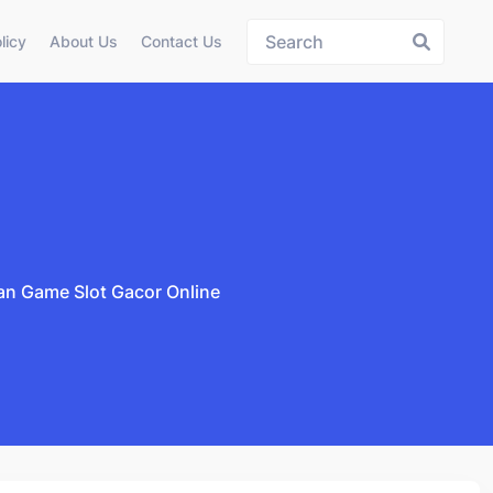
licy
About Us
Contact Us
an Game Slot Gacor Online