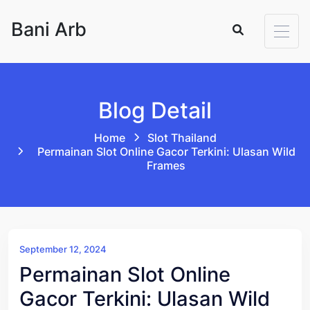
Skip to content
Bani Arb
Blog Detail
Home
Slot Thailand
Permainan Slot Online Gacor Terkini: Ulasan Wild
Frames
September 12, 2024
Permainan Slot Online
Gacor Terkini: Ulasan Wild