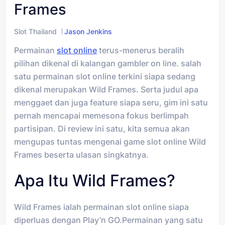
Frames
Slot Thailand
Jason Jenkins
Permainan
slot online
terus-menerus beralih
pilihan dikenal di kalangan gambler on line. salah
satu permainan slot online terkini siapa sedang
dikenal merupakan Wild Frames. Serta judul apa
menggaet dan juga feature siapa seru, gim ini satu
pernah mencapai memesona fokus berlimpah
partisipan. Di review ini satu, kita semua akan
mengupas tuntas mengenai game slot online Wild
Frames beserta ulasan singkatnya.
Apa Itu Wild Frames?
Wild Frames ialah permainan slot online siapa
diperluas dengan Play’n GO.Permainan yang satu