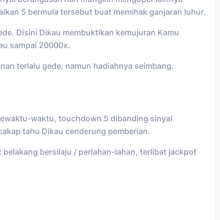
lkan 5 bermula tersebut buat memihak ganjaran luhur.
 gede. Disini Dikau membuktikan kemujuran Kamu
kau sampai 20000x.
 nan terlalu gede, namun hadiahnya seimbang.
 Sewaktu-waktu, touchdown 5 dibanding sinyal
n cakap tahu Dikau cenderung pemberian.
elakang bersilaju / perlahan-lahan, terlibat jackpot