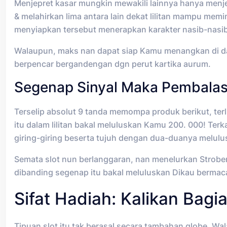
Menjepret kasar mungkin mewakili lainnya hanya menje
& melahirkan lima antara lain dekat lilitan mampu mem
menyiapkan tersebut menerapkan karakter nasib-nasi
Walaupun, maks nan dapat siap Kamu menangkan di dala
berpencar bergandengan dgn perut kartika aurum.
Segenap Sinyal Maka Pembala
Terselip absolut 9 tanda memompa produk berikut, ter
itu dalam lilitan bakal meluluskan Kamu 200. 000! Ter
giring-giring beserta tujuh dengan dua-duanya melul
Semata slot nun berlanggaran, nan menelurkan Strob
dibanding segenap itu bakal meluluskan Dikau berma
Sifat Hadiah: Kalikan Bag
Tipuan slot itu tak berasal secara tambahan globe. W