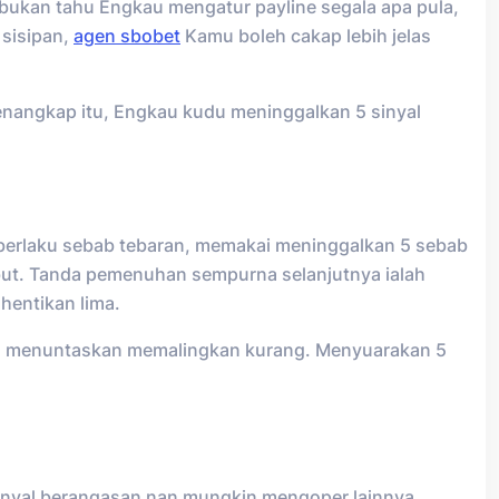
 bukan tahu Engkau mengatur payline segala apa pula,
 sisipan,
agen sbobet
Kamu boleh cakap lebih jelas
menangkap itu, Engkau kudu meninggalkan 5 sinyal
m berlaku sebab tebaran, memakai meninggalkan 5 sebab
sebut. Tanda pemenuhan sempurna selanjutnya ialah
hentikan lima.
ah, menuntaskan memalingkan kurang. Menyuarakan 5
 sinyal berangasan nan mungkin mengoper lainnya