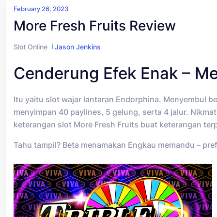
February 26, 2023
More Fresh Fruits Review
Slot Online
Jason Jenkins
Cenderung Efek Enak – M
Itu yaitu slot wajar lantaran Endorphina. Menyembul 
menyimpan 40 paylines, 5 gelung, serta 4 jalur. Nikma
keterangan slot More Fresh Fruits buat keterangan terper
Tahu tampil? Beta menamakan Engkau memandu – prefe