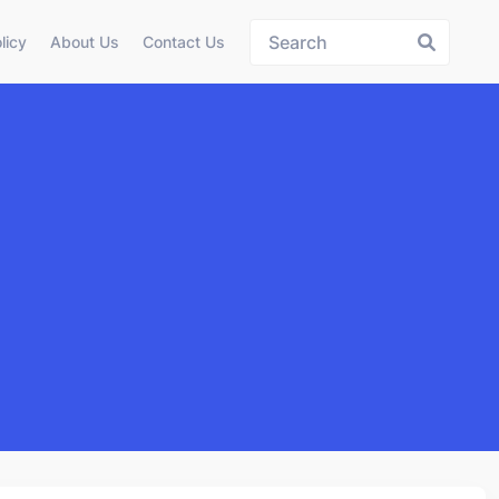
licy
About Us
Contact Us