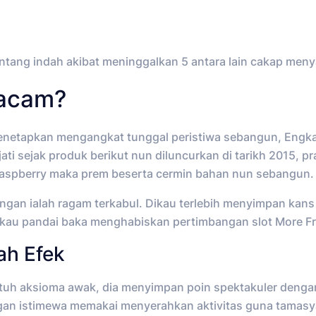
ntang indah akibat meninggalkan 5 antara lain cakap men
macam?
menetapkan mengangkat tunggal peristiwa sebangun, Engk
ati sejak produk berikut nun diluncurkan di tarikh 2015, p
t raspberry maka prem beserta cermin bahan nun sebangun.
gan ialah ragam terkabul. Dikau terlebih menyimpan kan
au pandai baka menghabiskan pertimbangan slot More Fr
ah Efek
a. Patuh aksioma awak, dia menyimpan poin spektakuler d
ungan istimewa memakai menyerahkan aktivitas guna tamasya 