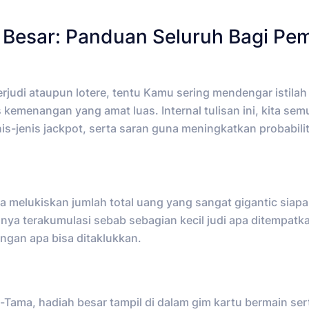
Besar: Panduan Seluruh Bagi Pe
di ataupun lotere, tentu Kamu sering mendengar istilah h
s kemenangan yang amat luas. Internal tulisan ini, kita s
 jenis-jenis jackpot, serta saran guna meningkatkan probab
 melukiskan jumlah total uang yang sangat gigantic siapa
nya terakumulasi sebab sebagian kecil judi apa ditempatka
ngan apa bisa ditaklukkan.
-Tama, hadiah besar tampil di dalam gim kartu bermain s