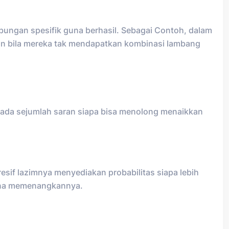
bungan spesifik guna berhasil. Sebagai Contoh, dalam
kan bila mereka tak mendapatkan kombinasi lambang
 ada sejumlah saran siapa bisa menolong menaikkan
sif lazimnya menyediakan probabilitas siapa lebih
guna memenangkannya.