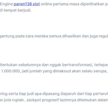
. Engine
panen138 slot
online pertama masa diperlihatkan pa
di tempat berjudi.
antung pada cara mereka semua dihasilkan dan juga regula
tentukan sebelumnya dan nggak bertransformasi, terlepas
 1.000.000, jadi jumlah yang dimaksud akan selalu serupa,
seiring serta tiap judi apa dipasang.Separuh dari tiap pe
 juta rupiah. Jackpot progresif lazimnya ditemukan dalam