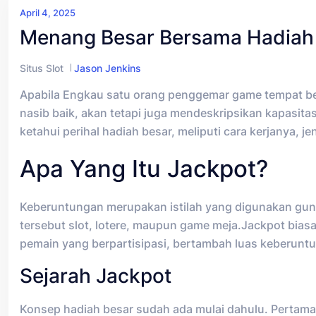
April 4, 2025
Menang Besar Bersama Hadiah 
Situs Slot
Jason Jenkins
Apabila Engkau satu orang penggemar game tempat berju
nasib baik, akan tetapi juga mendeskripsikan kapasita
ketahui perihal hadiah besar, meliputi cara kerjanya,
Apa Yang Itu Jackpot?
Keberuntungan merupakan istilah yang digunakan guna
tersebut slot, lotere, maupun game meja.Jackpot biasa
pemain yang berpartisipasi, bertambah luas keberuntu
Sejarah Jackpot
Konsep hadiah besar sudah ada mulai dahulu. Pertama