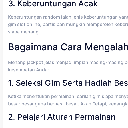
3. Keberuntungan Acak
Keberuntungan random ialah jenis keberuntungan yang 
gim slot online, partisipan mungkin memperoleh kebe
siapa menang.
Bagaimana Cara Mengalah
Menang jackpot jelas menjadi impian masing-masing p
kesempatan Anda:
1. Seleksi Gim Serta Hadiah Be
Ketika menentukan permainan, carilah gim siapa menye
besar besar guna berhasil besar. Akan Tetapi, kenan
2. Pelajari Aturan Permainan