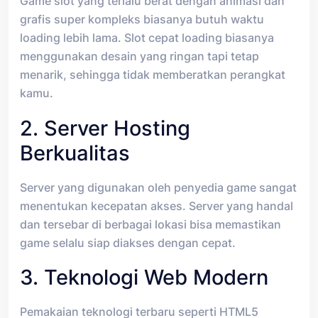
Game slot yang terlalu berat dengan animasi dan
grafis super kompleks biasanya butuh waktu
loading lebih lama. Slot cepat loading biasanya
menggunakan desain yang ringan tapi tetap
menarik, sehingga tidak memberatkan perangkat
kamu.
2. Server Hosting
Berkualitas
Server yang digunakan oleh penyedia game sangat
menentukan kecepatan akses. Server yang handal
dan tersebar di berbagai lokasi bisa memastikan
game selalu siap diakses dengan cepat.
3. Teknologi Web Modern
Pemakaian teknologi terbaru seperti HTML5