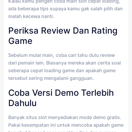
Kalau kamu pengen coba main slot cepat loading,
ada beberapa tips supaya kamu gak salah pilih dan
malah kecewa nanti.
Periksa Review Dan Rating
Game
Sebelum mulai main, coba cari tahu dulu review
dari pemain lain. Biasanya mereka akan cerita soal
seberapa cepat loading game dan apakah game
tersebut sering mengalami gangguan.
Coba Versi Demo Terlebih
Dahulu
Banyak situs slot menyediakan mode demo gratis.
Pakai kesempatan ini untuk mencoba apakah game