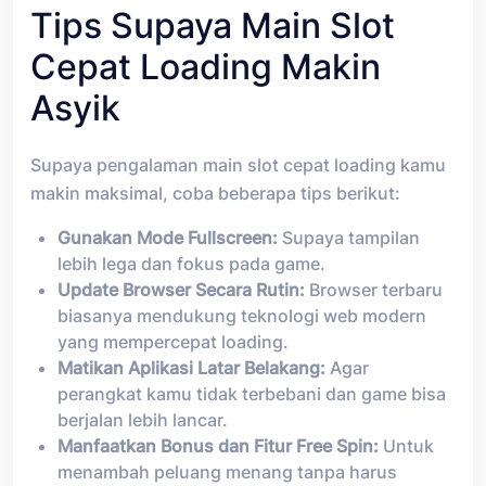
Tips Supaya Main Slot
Cepat Loading Makin
Asyik
Supaya pengalaman main slot cepat loading kamu
makin maksimal, coba beberapa tips berikut:
Gunakan Mode Fullscreen:
Supaya tampilan
lebih lega dan fokus pada game.
Update Browser Secara Rutin:
Browser terbaru
biasanya mendukung teknologi web modern
yang mempercepat loading.
Matikan Aplikasi Latar Belakang:
Agar
perangkat kamu tidak terbebani dan game bisa
berjalan lebih lancar.
Manfaatkan Bonus dan Fitur Free Spin:
Untuk
menambah peluang menang tanpa harus