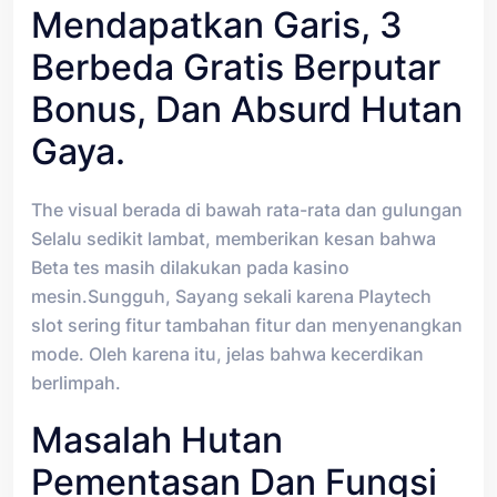
Mendapatkan Garis, 3
Berbeda Gratis Berputar
Bonus, Dan Absurd Hutan
Gaya.
The visual berada di bawah rata-rata dan gulungan
Selalu sedikit lambat, memberikan kesan bahwa
Beta tes masih dilakukan pada kasino
mesin.Sungguh, Sayang sekali karena Playtech
slot sering fitur tambahan fitur dan menyenangkan
mode. Oleh karena itu, jelas bahwa kecerdikan
berlimpah.
Masalah Hutan
Pementasan Dan Fungsi