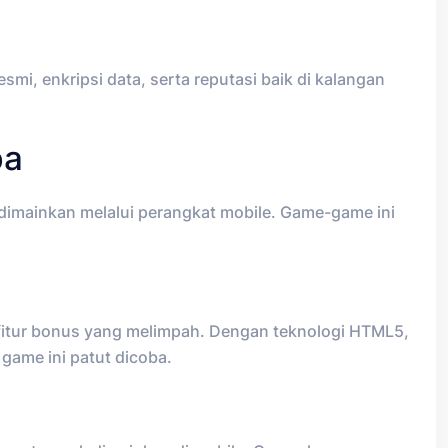
smi, enkripsi data, serta reputasi baik di kalangan
ba
k dimainkan melalui perangkat mobile. Game-game ini
-fitur bonus yang melimpah. Dengan teknologi HTML5,
game ini patut dicoba.