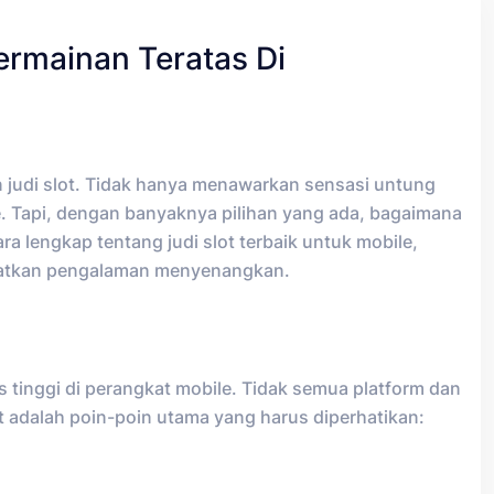
rmainan Teratas Di
an judi slot. Tidak hanya menawarkan sensasi untung
le. Tapi, dengan banyaknya pilihan yang ada, bagaimana
a lengkap tentang judi slot terbaik untuk mobile,
dapatkan pengalaman menyenangkan.
 tinggi di perangkat mobile. Tidak semua platform dan
t adalah poin-poin utama yang harus diperhatikan: