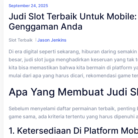
September 24, 2025
Judi Slot Terbaik Untuk Mobil
Genggaman Anda
Slot Terbaik
Jason Jenkins
Di era digital seperti sekarang, hiburan daring semak
besar, judi slot juga menghadirkan keseruan yang tak 
kita bisa memastikan bahwa kita bermain di platform ya
mulai dari apa yang harus dicari, rekomendasi game 
Apa Yang Membuat Judi Sl
Sebelum menyelami daftar permainan terbaik, penting b
game sama, ada kriteria tertentu yang harus dipenuhi
1. Ketersediaan Di Platform Mob