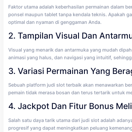
Faktor utama adalah keberhasilan permainan dalam ber
ponsel maupun tablet tanpa kendala teknis. Apakah g
optimal dan nyaman di genggaman Anda.
2. Tampilan Visual Dan Antarm
Visual yang menarik dan antarmuka yang mudah dipaham
animasi yang halus, dan navigasi yang intuitif, sehi
3. Variasi Permainan Yang Ber
Sebuah platform judi slot terbaik akan menawarkan ber
pemain tidak merasa bosan dan terus tertarik untuk 
4. Jackpot Dan Fitur Bonus Me
Salah satu daya tarik utama dari judi slot adalah adan
progresif yang dapat meningkatkan peluang kemenan