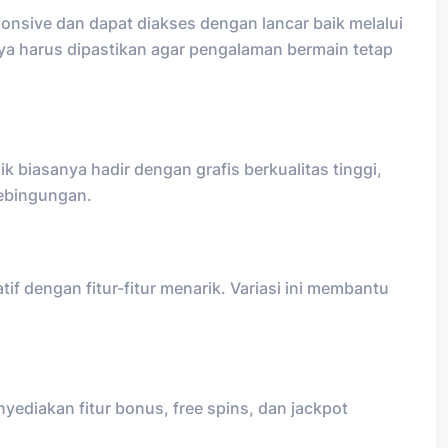
onsive dan dapat diakses dengan lancar baik melalui
a harus dipastikan agar pengalaman bermain tetap
biasanya hadir dengan grafis berkualitas tinggi,
kebingungan.
f dengan fitur-fitur menarik. Variasi ini membantu
yediakan fitur bonus, free spins, dan jackpot