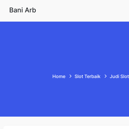
Skip to content
Bani Arb
Home
Slot Terbaik
Judi Sl