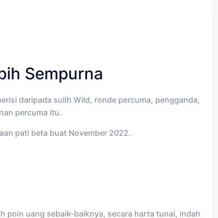
rpih Sempurna
erisi daripada sulih Wild, ronde percuma, pengganda,
nan percuma itu.
kaan pati beta buat November 2022.
h poin uang sebaik-baiknya, secara harta tunai, indah