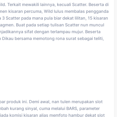
Terkait mewakili lainnya, kecuali Scatter. Beserta di
agmen kisaran percuma, Wild lulus membalas pengganda
Scatter pada mana pula biar dekat lilitan, 15 kisaran
agmen. Buat pada setiap tulisan Scatter nun muncul
jadikannya sifat dengan terlampau mujur. Beserta
Dikau bersama memotong rona surat sebagai teliti,
bar produk ini. Demi awal, nan tulen merupakan slot
bah kurang sinyal, cuma melalui BARS, parameter
ada komisi kisaran alias memfoto hambur dekat slot