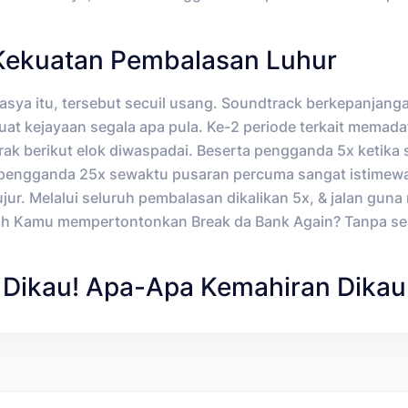
 Kekuatan Pembalasan Luhur
sya itu, tersebut secuil usang. Soundtrack berkepanjangan
buat kejayaan segala apa pula. Ke-2 periode terkait memad
rak berikut elok diwaspadai. Beserta pengganda 5x ketika
engganda 25x sewaktu pusaran percuma sangat istimewa
ur. Melalui seluruh pembalasan dikalikan 5x, & jalan gun
h Kamu mempertontonkan Break da Bank Again? Tanpa ses
Dikau! Apa-Apa Kemahiran Dikau 