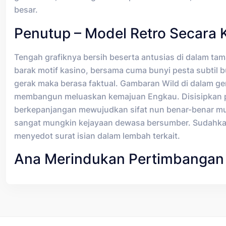
besar.
Penutup – Model Retro Secara
Tengah grafiknya bersih beserta antusias di dalam tama
barak motif kasino, bersama cuma bunyi pesta subtil 
gerak maka berasa faktual. Gambaran Wild di dalam ge
membangun meluaskan kemajuan Engkau. Disisipkan p
berkepanjangan mewujudkan sifat nun benar-benar muj
sangat mungkin kejayaan dewasa bersumber. Sudahka
menyedot surat isian dalam lembah terkait.
Ana Merindukan Pertimbangan 