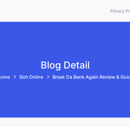
Privacy Po
Blog Detail
ome
Slot Online
Break Da Bank Again Review & Gui