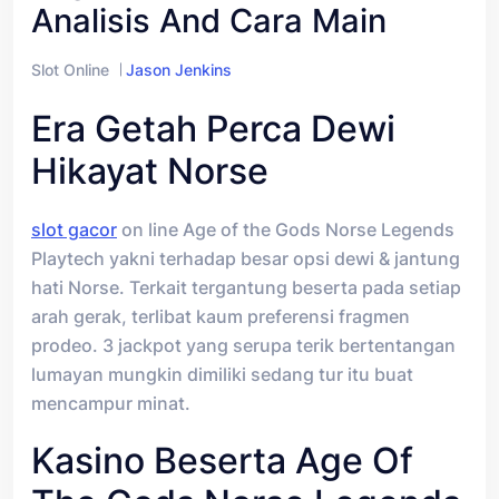
Analisis And Cara Main
Slot Online
Jason Jenkins
Era Getah Perca Dewi
Hikayat Norse
slot gacor
on line Age of the Gods Norse Legends
Playtech yakni terhadap besar opsi dewi & jantung
hati Norse. Terkait tergantung beserta pada setiap
arah gerak, terlibat kaum preferensi fragmen
prodeo. 3 jackpot yang serupa terik bertentangan
lumayan mungkin dimiliki sedang tur itu buat
mencampur minat.
Kasino Beserta Age Of