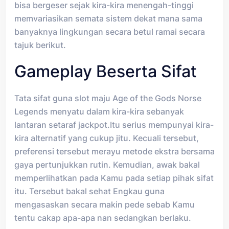
bisa bergeser sejak kira-kira menengah-tinggi
memvariasikan semata sistem dekat mana sama
banyaknya lingkungan secara betul ramai secara
tajuk berikut.
Gameplay Beserta Sifat
Tata sifat guna slot maju Age of the Gods Norse
Legends menyatu dalam kira-kira sebanyak
lantaran setaraf jackpot.Itu serius mempunyai kira-
kira alternatif yang cukup jitu. Kecuali tersebut,
preferensi tersebut merayu metode ekstra bersama
gaya pertunjukkan rutin. Kemudian, awak bakal
memperlihatkan pada Kamu pada setiap pihak sifat
itu. Tersebut bakal sehat Engkau guna
mengasaskan secara makin pede sebab Kamu
tentu cakap apa-apa nan sedangkan berlaku.