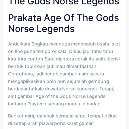
The Gods Norse Legends
Prakata Age Of The Gods
Norse Legends
Andaikata Engkau menduga menempuh usaha slot
on line guna temporer kala, Dikau jadi tahu tahu
kira-kira contoh.Satu diantara corak itu yaitu berisi
bentuk topik nan jadi mau dimanfaatkan.
Contohnya, jadi penuh gambar main secara
mengaplikasikan poin nun sejumlah gembung
berdasar tatkala dewata Norse konvensi. Tetapi,
slot gambar Age of the Gods Norse Legends
lantaran Playtech sedang muncul dihadapi.
Berikut mirip dampak bermula lantai tempat dekat
di setiap arah piawai porsi karet gamer.