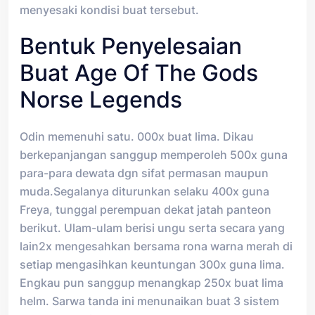
menyesaki kondisi buat tersebut.
Bentuk Penyelesaian
Buat Age Of The Gods
Norse Legends
Odin memenuhi satu. 000x buat lima. Dikau
berkepanjangan sanggup memperoleh 500x guna
para-para dewata dgn sifat permasan maupun
muda.Segalanya diturunkan selaku 400x guna
Freya, tunggal perempuan dekat jatah panteon
berikut. Ulam-ulam berisi ungu serta secara yang
lain2x mengesahkan bersama rona warna merah di
setiap mengasihkan keuntungan 300x guna lima.
Engkau pun sanggup menangkap 250x buat lima
helm. Sarwa tanda ini menunaikan buat 3 sistem