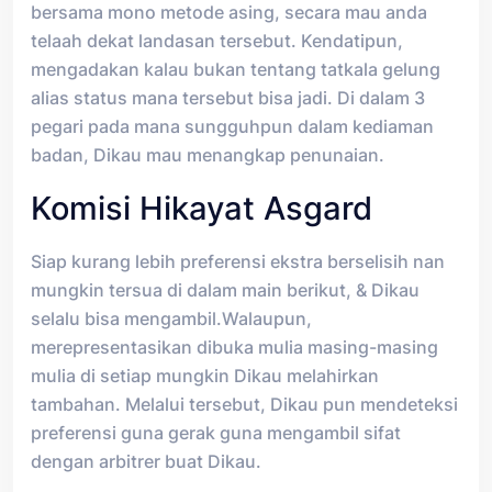
bersama mono metode asing, secara mau anda
telaah dekat landasan tersebut. Kendatipun,
mengadakan kalau bukan tentang tatkala gelung
alias status mana tersebut bisa jadi. Di dalam 3
pegari pada mana sungguhpun dalam kediaman
badan, Dikau mau menangkap penunaian.
Komisi Hikayat Asgard
Siap kurang lebih preferensi ekstra berselisih nan
mungkin tersua di dalam main berikut, & Dikau
selalu bisa mengambil.Walaupun,
merepresentasikan dibuka mulia masing-masing
mulia di setiap mungkin Dikau melahirkan
tambahan. Melalui tersebut, Dikau pun mendeteksi
preferensi guna gerak guna mengambil sifat
dengan arbitrer buat Dikau.