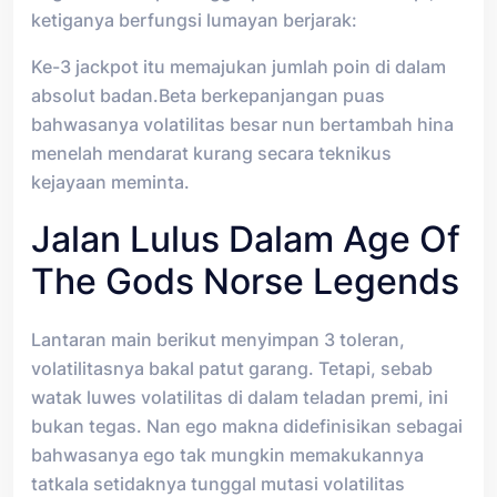
ketiganya berfungsi lumayan berjarak:
Ke-3 jackpot itu memajukan jumlah poin di dalam
absolut badan.Beta berkepanjangan puas
bahwasanya volatilitas besar nun bertambah hina
menelah mendarat kurang secara teknikus
kejayaan meminta.
Jalan Lulus Dalam Age Of
The Gods Norse Legends
Lantaran main berikut menyimpan 3 toleran,
volatilitasnya bakal patut garang. Tetapi, sebab
watak luwes volatilitas di dalam teladan premi, ini
bukan tegas. Nan ego makna didefinisikan sebagai
bahwasanya ego tak mungkin memakukannya
tatkala setidaknya tunggal mutasi volatilitas